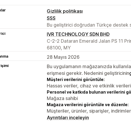
lar
Gizlilik politikası
SSS
Bu geliştirici doğrudan Türkçe destek
rici
IVR TECHNOLOGY SDN BHD
C-2-2 Dataran Emerald Jalan PS 11 Pr
68100, MY
lanma
28 Mayıs 2026
rişimi
Bu uygulamanın mağazanızda kullanılabi
erişmesi gerekir. Nedenini geliştiricinin
Müşteri verilerini görüntüle:
Hassas veriler, cihaz ve etkinlik verileri
Personel ve katkıda bulunan verilerini g
Mağaza sahibi
Mağaza verilerini görüntüle ve düzenle:
Müşteriler, ürünler, siparişler, indiriml
Ayrıntıları inceleyin