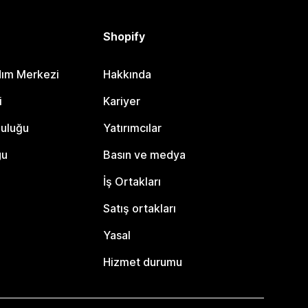
Shopify
dım Merkezi
Hakkında
i
Kariyer
luluğu
Yatırımcılar
gu
Basın ve medya
İş Ortakları
Satış ortakları
Yasal
Hizmet durumu