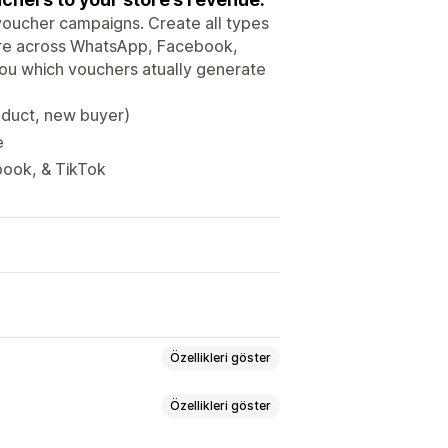
voucher campaigns. Create all types
are across WhatsApp, Facebook,
ou which vouchers atually generate
oduct, new buyer)
e
book, & TikTok
Özellikleri göster
Özellikleri göster