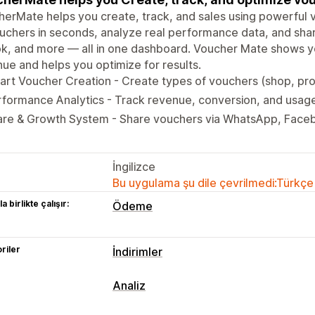
erMate helps you create, track, and sales using powerful 
uchers in seconds, analyze real performance data, and sh
k, and more — all in one dashboard. Voucher Mate shows y
ue and helps you optimize for results.
rt Voucher Creation - Create types of vouchers (shop, pr
formance Analytics - Track revenue, conversion, and usag
are & Growth System - Share vouchers via WhatsApp, Face
İngilizce
Bu uygulama şu dile çevrilmedi:Türkçe
a birlikte çalışır:
Ödeme
riler
İndirimler
İndirim türleri
Analiz
İndirim kodları
Ödemede indirim