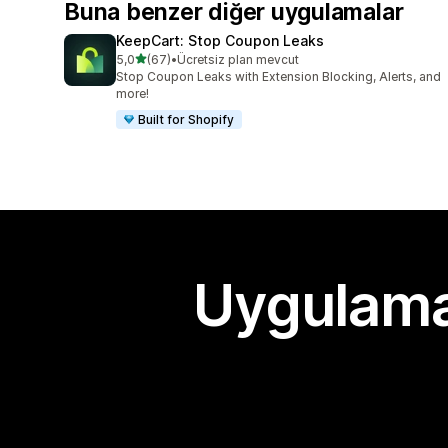
Buna benzer diğer uygulamalar
KeepCart: Stop Coupon Leaks
5 yıldız üzerinden
5,0
(67)
•
Ücretsiz plan mevcut
toplam 67 değerlendirme
Stop Coupon Leaks with Extension Blocking, Alerts, and
more!
Built for Shopify
Uygulama