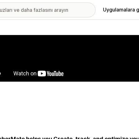
Uygulamalara g
ıkan görsel galerisi
herMate helps you Create, track, and optimize vou