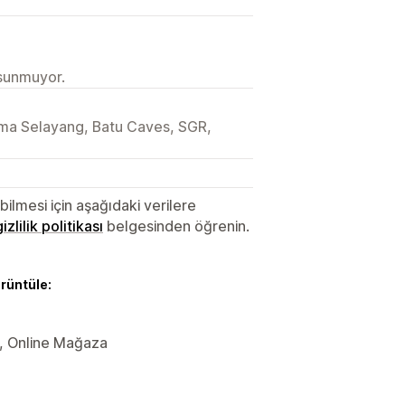
 sunmuyor.
ima Selayang, Batu Caves, SGR,
lmesi için aşağıdaki verilere
gizlilik politikası
belgesinden öğrenin.
örüntüle:
er, Online Mağaza