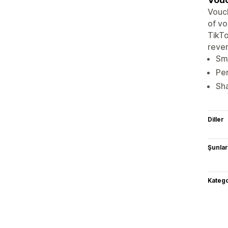
Vouch
of vo
TikTo
reven
Sma
Per
Sh
Diller
Şunlarl
Katego