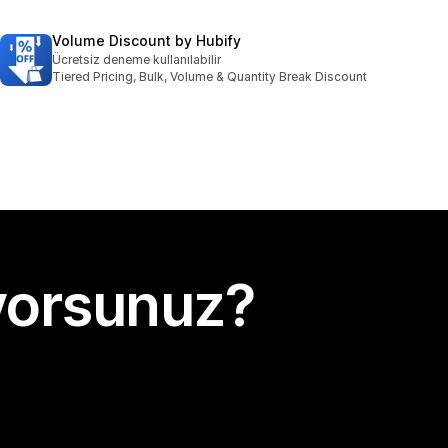
Volume Discount by Hubify
Ücretsiz deneme kullanılabilir
Tiered Pricing, Bulk, Volume & Quantity Break Discount
yorsunuz?