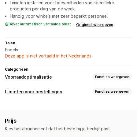
Limieten instellen voor hoeveelheden van specifieke
producten per dag van de week.
Handig voor winkels met zeer beperkt personeel.
Bevat automatisch vertaalde tekst
Origineel weergeven
Talen
Engels
Deze app is niet vertaald in het Nederlands
Categorieën
Voorraadoptimalisatie
Functies weergeven
Voorraadbeheer
Limieten voor bestellingen
Functies weergeven
Voorraadplanning
Beperkingsregels
Bestellingenbeheer
Op winkelwagen gebaseerd
Maximum aantal
Inkooporders
Prijs
Minimum aantal
Op tijd gebaseerd
Productspecifiek
Kies het abonnement dat het beste bij je bedrijf past.
Aankoopfrequentie
Meldingen en analytics