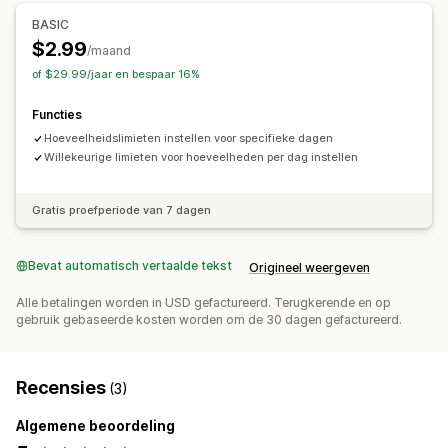
Waarschuwingen bij drempelwaarde
Inzichten
Meldingsinstellingen
BASIC
Winkelwagenmeldingen
Productpaginameldingen
$2.99
/maand
Pop-ups
Aangepaste berichten
of $29.99/jaar en bespaar 16%
Functies
Hoeveelheidslimieten instellen voor specifieke dagen
Willekeurige limieten voor hoeveelheden per dag instellen
Gratis proefperiode van 7 dagen
Bevat automatisch vertaalde tekst
Origineel weergeven
Alle betalingen worden in USD gefactureerd. Terugkerende en op
gebruik gebaseerde kosten worden om de 30 dagen gefactureerd.
Recensies
(3)
Algemene beoordeling