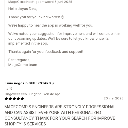
MageComp heeft geantwoord 3 juni 2025
Hello Joyas Dina,
Thank you for your kind words! 😊
We’re happy to hear the app is working well for you.
We’ve noted your suggestion for improvement and will consider it in
our upcoming updates. We’ll be sure to let you know once it’s
implemented in the app.
Thanks again for your feedback and support!
Best regards,
MageComp team
Il mio negozio SUPERSTARS
Italië
Ongeveer een uur gebruiken de app
20 mei 2025
MAGECOMP'S ENGINEERS ARE STRONGLY PROFESSIONAL
AND CAN ASSIST EVERYONE WITH PERSONALIZED
CONSULTANCY THANK FOR YOUR SEARCH FOR IMPROVE
SHOPIFY 'S SERVICES