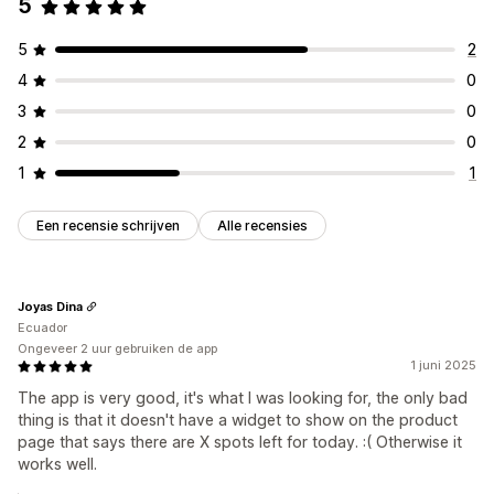
5
5
2
4
0
3
0
2
0
1
1
Een recensie schrijven
Alle recensies
Joyas Dina
Ecuador
Ongeveer 2 uur gebruiken de app
1 juni 2025
The app is very good, it's what I was looking for, the only bad
thing is that it doesn't have a widget to show on the product
page that says there are X spots left for today. :( Otherwise it
works well.