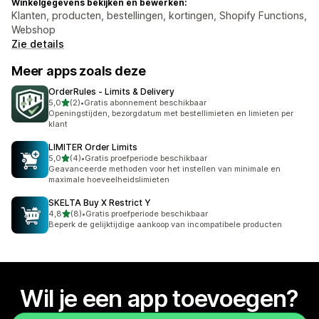
Winkelgegevens bekijken en bewerken:
Klanten, producten, bestellingen, kortingen, Shopify Functions,
Webshop
Zie details
Meer apps zoals deze
OrderRules ‑ Limits & Delivery
van 5 sterren
5,0
(2)
•
Gratis abonnement beschikbaar
2 recensies in totaal
Openingstijden, bezorgdatum met bestellimieten en limieten per
klant
LIMITER Order Limits
van 5 sterren
5,0
(4)
•
Gratis proefperiode beschikbaar
4 recensies in totaal
Geavanceerde methoden voor het instellen van minimale en
maximale hoeveelheidslimieten
SKELTA Buy X Restrict Y
van 5 sterren
4,8
(8)
•
Gratis proefperiode beschikbaar
8 recensies in totaal
Beperk de gelijktijdige aankoop van incompatibele producten
Wil je een app toevoegen?