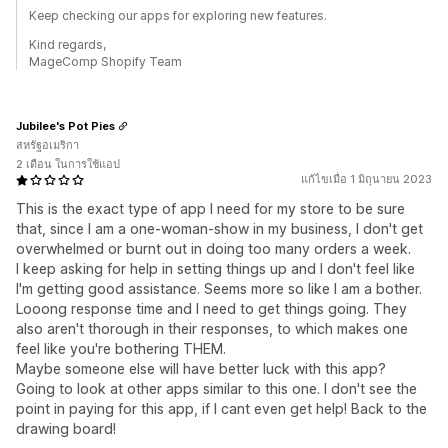
Keep checking our apps for exploring new features.
Kind regards,
MageComp Shopify Team
Jubilee's Pot Pies
สหรัฐอเมริกา
2 เดือน ในการใช้แอป
แก้ไขเมื่อ 1 มิถุนายน 2023
This is the exact type of app I need for my store to be sure
that, since I am a one-woman-show in my business, I don't get
overwhelmed or burnt out in doing too many orders a week.
I keep asking for help in setting things up and I don't feel like
I'm getting good assistance. Seems more so like I am a bother.
Looong response time and I need to get things going. They
also aren't thorough in their responses, to which makes one
feel like you're bothering THEM.
Maybe someone else will have better luck with this app?
Going to look at other apps similar to this one. I don't see the
point in paying for this app, if I cant even get help! Back to the
drawing board!