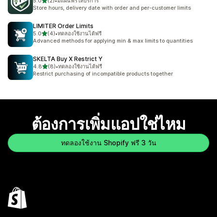
เต็ม 5 ดาว
5.0
(2)
•
มีแผนฟรีให้บริการ
ทั้งหมด 2 รีวิว
Store hours, delivery date with order and per-customer limits
LIMITER Order Limits
เต็ม 5 ดาว
5.0
(4)
•
ทดลองใช้งานได้ฟรี
ทั้งหมด 4 รีวิว
Advanced methods for applying min & max limits to quantities
SKELTA Buy X Restrict Y
เต็ม 5 ดาว
4.8
(8)
•
ทดลองใช้งานได้ฟรี
ทั้งหมด 8 รีวิว
Restrict purchasing of incompatible products together
ต้องการเพิ่มแอปใช่ไหม
ทดลองใช้งาน Shopify ฟรี 3 วัน