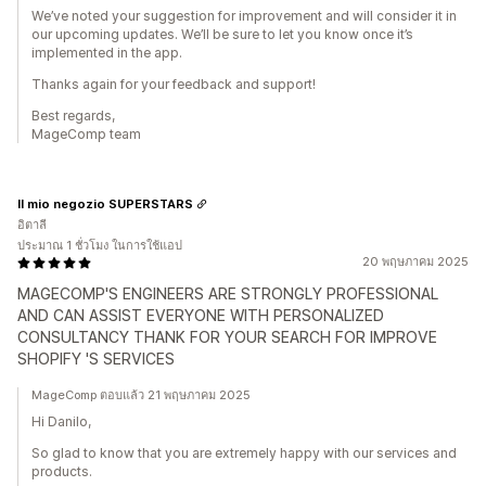
We’ve noted your suggestion for improvement and will consider it in
our upcoming updates. We’ll be sure to let you know once it’s
implemented in the app.
Thanks again for your feedback and support!
Best regards,
MageComp team
Il mio negozio SUPERSTARS
อิตาลี
ประมาณ 1 ชั่วโมง ในการใช้แอป
20 พฤษภาคม 2025
MAGECOMP'S ENGINEERS ARE STRONGLY PROFESSIONAL
AND CAN ASSIST EVERYONE WITH PERSONALIZED
CONSULTANCY THANK FOR YOUR SEARCH FOR IMPROVE
SHOPIFY 'S SERVICES
MageComp ตอบแล้ว 21 พฤษภาคม 2025
Hi Danilo,
So glad to know that you are extremely happy with our services and
products.