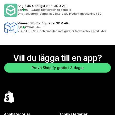
Angle 3D Configurator ‑3D & AR
av 5 stjärnor
5,0
(91)
•
Gratis testversion tillgänglig
91 recensioner totalt
Öka konverteringarna med interaktiv produktanpassning i 3D.
Mimeeq 3D Configurator 3D & AR
av 5 stjärnor
5,0
(23)
•
Gratis
23 recensioner totalt
Visuell 3D-/2D- och modulär konfigurator för komplexa produkter
Vill du lägga till en app?
Prova Shopify gratis i 3 dagar
Appkategorier
Toppkategorier