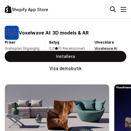
Shopify App Store
Voxelwave AI: 3D models & AR
Priser
Betyg
Utvecklare
Gratisplan tillgänglig
0,0
(0 Recensioner)
Voxelwave AI
Installera
Visa demobutik