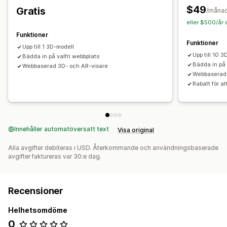
$49
Gratis
/måna
eller $500/år 
Funktioner
Funktioner
Upp till 1 3D-modell
Upp till 10 
Bädda in på valfri webbplats
Bädda in på 
Webbaserad 3D- och AR-visare
Webbaserad
Rabatt för a
Innehåller automatöversatt text
Visa original
Alla avgifter debiteras i USD. Återkommande och användningsbaserade
avgifter faktureras var 30:e dag.
Recensioner
Helhetsomdöme
0