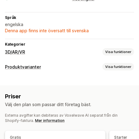
Språk
engelska
Denna app finns inte översatt till svenska
Kategorier
3D/AR/VR
Visa funktioner
Visualisering
Produktvarianter
Visa funktioner
3D-modeller
360°-visningar
Förhöjd verklighet
Anpassning
Virtuell verklighet
Virtuell provning
Animeringar
Förhandsgranskning
Variantvisning
Dynamisk skalning
Inbäddad visning
Zoomning
Priser
Live-förhandsgranskningar
AI-baserat
Priser
Välj den plan som passar ditt företag bäst.
Prissättning för bulkorder
Anpassad prissättning
Anpassning
Externa avgifter kan debiteras av Voxelwave AI separat från din
Rabattalternativ
Tillägg
Produktkonfiguration
Modellskapande
Varianter
Shopify-faktura.
Mer information
Anpassade produkter
Färg
Texturer
Filuppladdning
Anpassat varumärke
Gratis
Starter