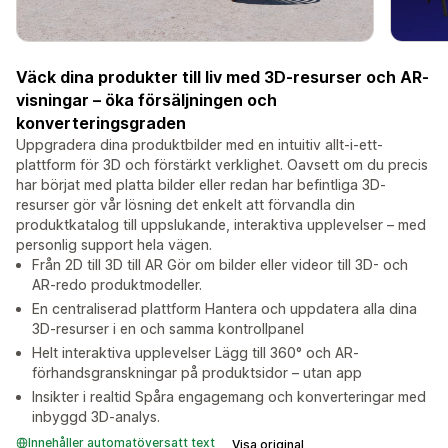
Väck dina produkter till liv med 3D-resurser och AR-
visningar – öka försäljningen och
konverteringsgraden
Uppgradera dina produktbilder med en intuitiv allt-i-ett-
plattform för 3D och förstärkt verklighet. Oavsett om du precis
har börjat med platta bilder eller redan har befintliga 3D-
resurser gör vår lösning det enkelt att förvandla din
produktkatalog till uppslukande, interaktiva upplevelser – med
personlig support hela vägen.
Från 2D till 3D till AR Gör om bilder eller videor till 3D- och
AR-redo produktmodeller.
En centraliserad plattform Hantera och uppdatera alla dina
3D-resurser i en och samma kontrollpanel
Helt interaktiva upplevelser Lägg till 360° och AR-
förhandsgranskningar på produktsidor – utan app
Insikter i realtid Spåra engagemang och konverteringar med
inbyggd 3D-analys.
Innehåller automatöversatt text
Visa original