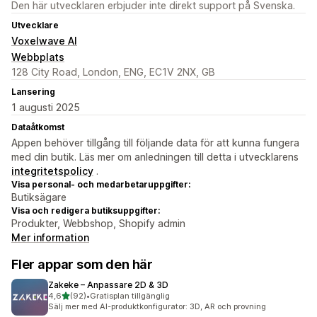
Den här utvecklaren erbjuder inte direkt support på Svenska.
Utvecklare
Voxelwave AI
Webbplats
128 City Road, London, ENG, EC1V 2NX, GB
Lansering
1 augusti 2025
Dataåtkomst
Appen behöver tillgång till följande data för att kunna fungera
med din butik. Läs mer om anledningen till detta i utvecklarens
integritetspolicy
.
Visa personal- och medarbetaruppgifter:
Butiksägare
Visa och redigera butiksuppgifter:
Produkter, Webbshop, Shopify admin
Mer information
Fler appar som den här
Zakeke – Anpassare 2D & 3D
av 5 stjärnor
4,6
(92)
•
Gratisplan tillgänglig
92 recensioner totalt
Sälj mer med AI-produktkonfigurator: 3D, AR och provning