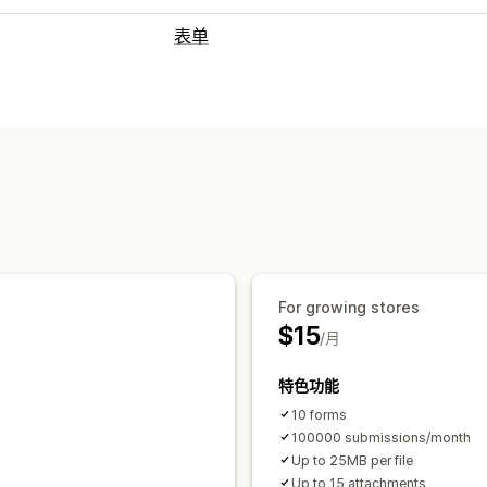
表单
表单类型
申请
预约
联系人
自定义
反馈
文件
弹出窗口
定价报价
注册
问卷调查
批
自定义
自定义字段
电子邮件模板
动态逻辑
数据管理
电子邮件回复
数据导出
控制面板
表单
For growing stores
$15
/月
特色功能
10 forms
100000 submissions/month
Up to 25MB per file
Up to 15 attachments