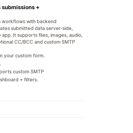
 submissions +
 workflows with backend
dates submitted data server-side,
app. It supports files, images, audio,
h optional CC/BCC and custom SMTP
om your custom form.
.
supports custom SMTP
hboard + filters.