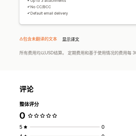
Up to 3 attachments
No CC/BCC
Default email delivery
包含未翻译的文本
显示译文
所有费用均以USD结算。 定期费用和基于使用情况的费用每 3
评论
整体评分
0
5
0