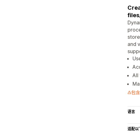
Crea
file
Dyna
proce
store
and v
suppo
Use
Acc
All
Man
包含
语言
适配以