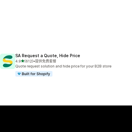
SA Request a Quote, Hide Price
星（满分 5 星）
4.9
(612)
•
提供免费套餐
总共 612 条评论
Quote request solution and hide price for your B2B store
Built for Shopify