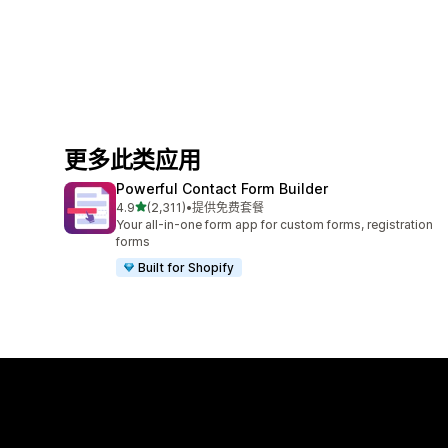
更多此类应用
Powerful Contact Form Builder
星（满分 5 星）
4.9
(2,311)
•
提供免费套餐
总共 2311 条评论
Your all-in-one form app for custom forms, registration
forms
Built for Shopify