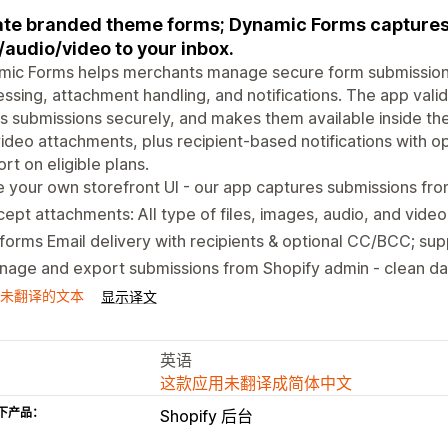
te branded theme forms; Dynamic Forms captures
s/audio/video to your inbox.
mic Forms helps merchants manage secure form submission
ssing, attachment handling, and notifications. The app vali
s submissions securely, and makes them available inside the 
ideo attachments, plus recipient-based notifications wit
rt on eligible plans.
 your own storefront UI - our app captures submissions fr
ept attachments: All type of files, images, audio, and video
 forms Email delivery with recipients & optional CC/BCC; 
age and export submissions from Shopify admin - clean das
未翻译的文本
显示译文
英语
这款应用未翻译成简体中文
下产品：
Shopify 后台