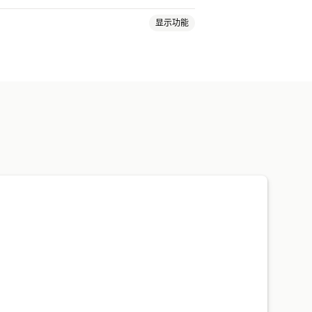
显示功能
上传
多个步骤
新闻通讯
订单
发
限制
状态跟踪
历史记录