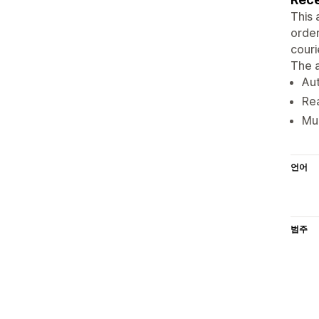
This 
order
couri
The a
Au
Re
Mul
언어
범주