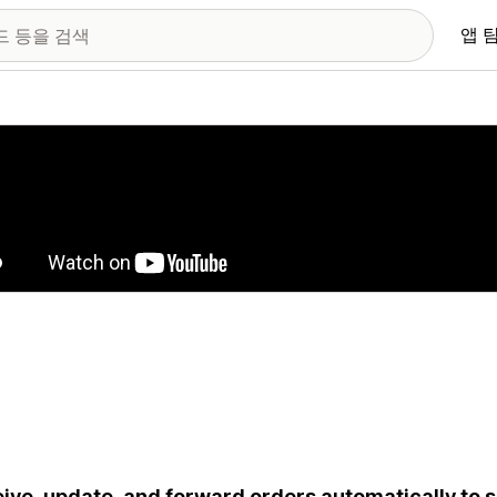
앱 
 이미지 갤러리
ive, update, and forward orders automatically to 