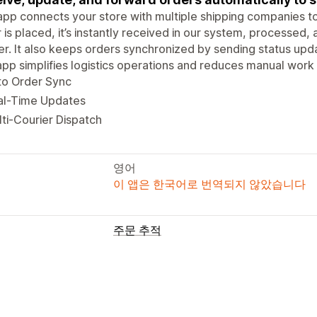
app connects your store with multiple shipping companies t
 is placed, it’s instantly received in our system, processed
er. It also keeps orders synchronized by sending status upda
pp simplifies logistics operations and reduces manual work
to Order Sync
al-Time Updates
ti-Courier Dispatch
영어
이 앱은 한국어로 번역되지 않았습니다
주문 추적
추적
실시간 추적
알림