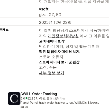
이 개발자는 한국어(으)로 직접 지원을 
vsoft
giza, GZ, EG
2025년 12월 22일
 액세스
이 앱이 회원님의 스토어에서 작동하려면
자의
개인정보처리방침
에서 그 이유를 
고객 데이터 보기:
민감한 데이터, 장치 및 활동 데이터
직원 및 참여자 데이터 보기:
스토어 소유자
스토어 데이터 보기 및 편집:
고객, 주문
세부 정보 보기
CWILL Order Tracking
별 5개 중
5.0
(2,857)
•
무료 플랜 사용 가능
총 리뷰 2857개
Parcel Panel: track order tracker to cut WISMOs & boost
sales