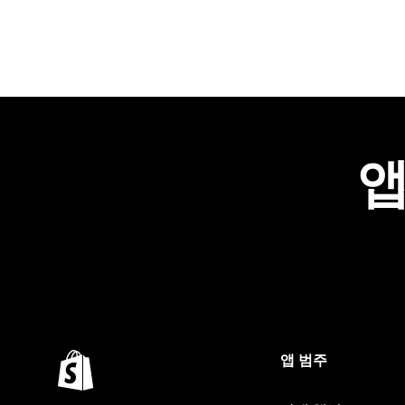
앱
앱 범주