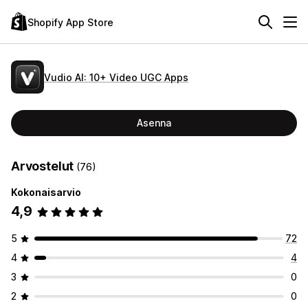
Shopify App Store
Vudio AI: 10+ Video UGC Apps
Asenna
Arvostelut
(76)
Kokonaisarvio
4,9
5
72
4
4
3
0
2
0