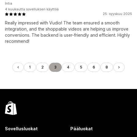
Intia
4 kuukautta sovelluksen käyttöä
25. syyskuu 2025
Really impressed with Vudio! The team ensured a smooth
integration, and the shoppable videos are helping us improve
conversions. The backend is user-friendly and efficient. Highly
recommend!
1
2
3
4
5
6
8
Sovellusluokat
Pääluokat