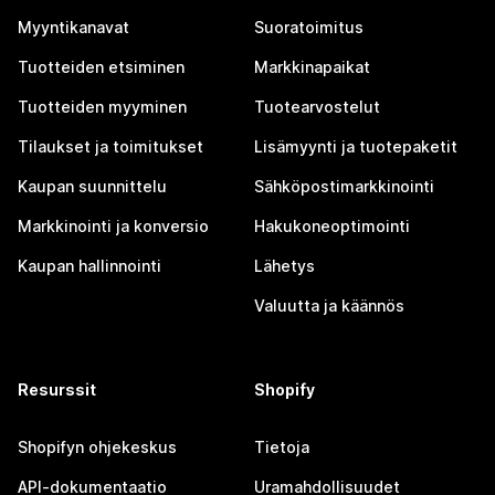
Myyntikanavat
Suoratoimitus
Tuotteiden etsiminen
Markkinapaikat
Tuotteiden myyminen
Tuotearvostelut
Tilaukset ja toimitukset
Lisämyynti ja tuotepaketit
Kaupan suunnittelu
Sähköpostimarkkinointi
Markkinointi ja konversio
Hakukoneoptimointi
Kaupan hallinnointi
Lähetys
Valuutta ja käännös
Resurssit
Shopify
Shopifyn ohjekeskus
Tietoja
API-dokumentaatio
Uramahdollisuudet