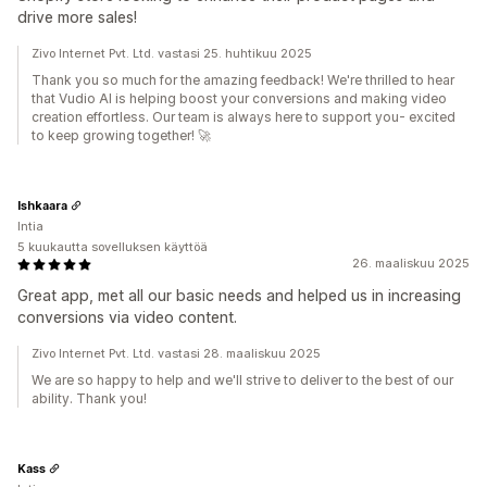
drive more sales!
Zivo Internet Pvt. Ltd. vastasi 25. huhtikuu 2025
Thank you so much for the amazing feedback! We're thrilled to hear
that Vudio AI is helping boost your conversions and making video
creation effortless. Our team is always here to support you- excited
to keep growing together! 🚀
Ishkaara
Intia
5 kuukautta sovelluksen käyttöä
26. maaliskuu 2025
Great app, met all our basic needs and helped us in increasing
conversions via video content.
Zivo Internet Pvt. Ltd. vastasi 28. maaliskuu 2025
We are so happy to help and we'll strive to deliver to the best of our
ability. Thank you!
Kass