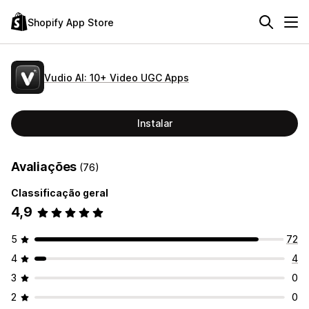
Shopify App Store
Vudio AI: 10+ Video UGC Apps
Instalar
Avaliações
(76)
Classificação geral
4,9
5
72
4
4
3
0
2
0