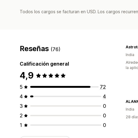
Todos los cargos se facturan en USD. Los cargos recurren
Reseñas
Astrot
(76)
India
Alrede
Calificación general
la apli
4,9
5
72
4
4
ALAN
3
0
India
2
0
28 día
1
0