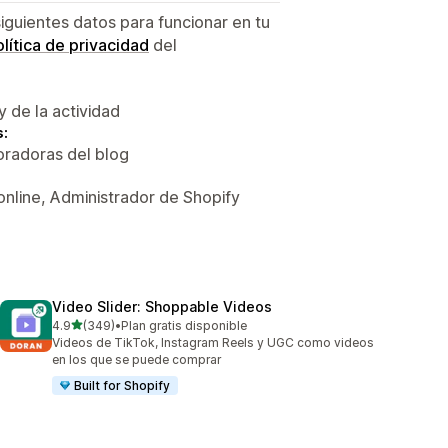
siguientes datos para funcionar en tu
lítica de privacidad
del
y de la actividad
s:
oradoras del blog
online, Administrador de Shopify
Video Slider: Shoppable Videos
de 5 estrellas
4.9
(349)
•
Plan gratis disponible
349 reseñas en total
Videos de TikTok, Instagram Reels y UGC como videos
en los que se puede comprar
Built for Shopify