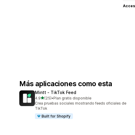
Acceso
Más aplicaciones como esta
Mintt ‑ TikTok Feed
de 5 estrellas
4.9
(25)
•
Plan gratis disponible
25 reseñas en total
Crea pruebas sociales mostrando feeds oficiales de
TikTok
Built for Shopify