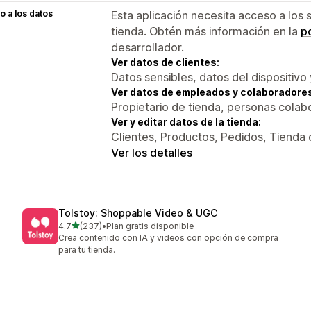
 a los datos
Esta aplicación necesita acceso a los 
tienda. Obtén más información en la
po
desarrollador.
Ver datos de clientes:
Datos sensibles, datos del dispositivo 
Ver datos de empleados y colaboradore
Propietario de tienda, personas colab
Ver y editar datos de la tienda:
Clientes, Productos, Pedidos, Tienda 
Ver los detalles
Tolstoy: Shoppable Video & UGC
de 5 estrellas
4.7
(237)
•
Plan gratis disponible
237 reseñas en total
Crea contenido con IA y videos con opción de compra
para tu tienda.