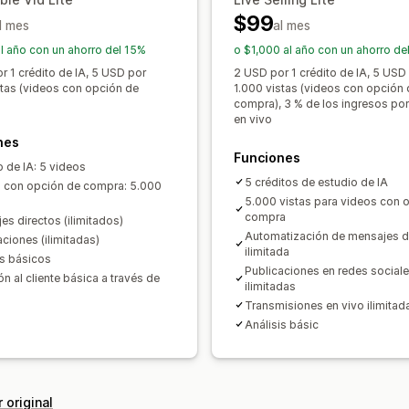
$99
l mes
al mes
l año con un ahorro del 15%
o $1,000 al año con un ahorro de
r 1 crédito de IA, 5 USD por
2 USD por 1 crédito de IA, 5 USD
stas (videos con opción de
1.000 vistas (videos con opción 
compra), 3 % de los ingresos por
en vivo
nes
Funciones
o de IA: 5 videos
5 créditos de estudio de IA
 con opción de compra: 5.000
5.000 vistas para videos con 
compra
es directos (ilimitados)
Automatización de mensajes d
aciones (ilimitadas)
ilimitada
is básicos
Publicaciones en redes social
n al cliente básica a través de
ilimitadas
Transmisiones en vivo ilimitad
Análisis básic
 original