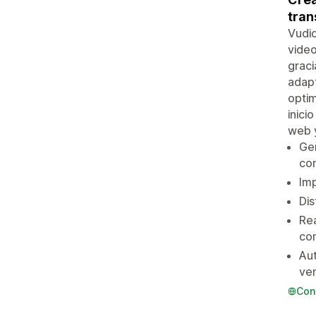
tran
Vudio
video
graci
adapt
optim
inici
web y
Ge
co
Imp
Dis
Rea
co
Aut
ven
Con