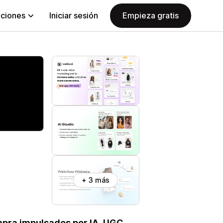
aciones
Iniciar sesión
Empieza gratis
+ 3 más
mpra impulsados por IA, UGC,