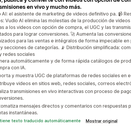
smisiones en vivo y mucho más.
 AI: el asistente de marketing de videos definitivo pa. 📹 R
s: Vudio AI elimina las molestias de la producción de video
as a los videos con opción de compra, el UGC y las transmi
ados para lograr conversiones. 🚀 Aumenta las conversione
izados para las ventas e intégralos de forma impecable en
o y secciones de categorías. 📡 Distribución simplificada: co
 redes sociales
nera automáticamente y de forma rápida catálogos de prod
mpra con IA.
orta y muestra UGC de plataformas de redes sociales en el
tribuye videos en sitios web, redes sociales, correos elect
liza transmisiones en vivo interactivas con proceso de pago
nversiones.
omatiza mensajes directos y comentarios con respuestas pe
tas instantáneas.
tiene texto traducido automáticamente
Mostrar original