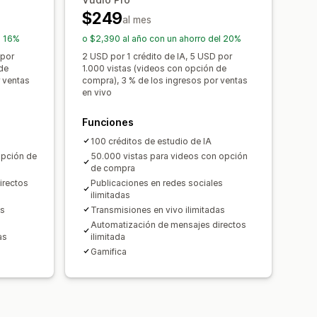
$249
al mes
l 16%
o $2,390 al año con un ahorro del 20%
 por
2 USD por 1 crédito de IA, 5 USD por
de
1.000 vistas (videos con opción de
 ventas
compra), 3 % de los ingresos por ventas
en vivo
Funciones
100 créditos de estudio de IA
opción de
50.000 vistas para videos con opción
de compra
irectos
Publicaciones en redes sociales
ilimitadas
es
Transmisiones en vivo ilimitadas
Automatización de mensajes directos
as
ilimitada
Gamifica