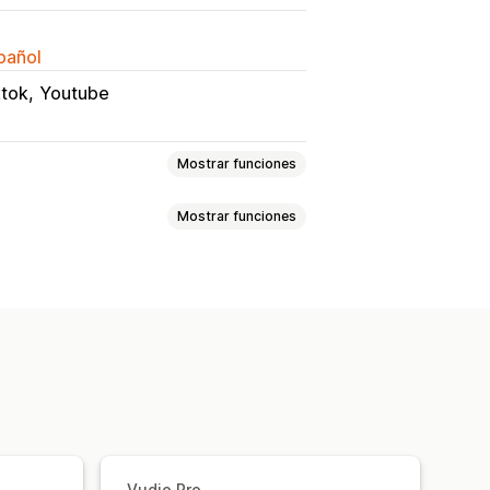
spañol
ktok
Youtube
Mostrar funciones
Mostrar funciones
ransmisiones en vivo
ática
Video interactivo
UGC
sociales
mportar el video
eos
Videos incrustados
aptación a dispositivos móviles
nto de conversión
Vudio Pro