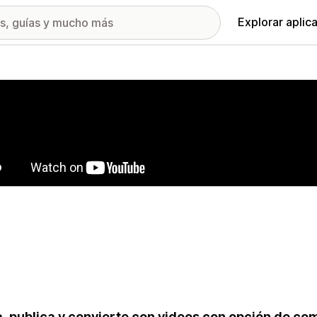
Explorar aplic
ía de imágenes destacadas
, publica y convierte con videos con opción de co