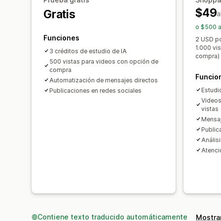
$49
Gratis
a
o $500 a
Funciones
2 USD po
1.000 vi
3 créditos de estudio de IA
compra)
500 vistas para videos con opción de
compra
Funcio
Automatización de mensajes directos
Estudi
Publicaciones en redes sociales
Videos
vistas
Mensaj
Public
Anális
Atenció
Contiene texto traducido automáticamente
Mostrar