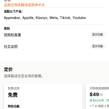
这款应用未翻译成简体中文
适配以下产品：
Appmaker
Apptile
Klaviyo
Meta
Tiktok
Youtube
类别
视频和直播
显示功能
视频管理
社交证明
显示功能
购物式视频
直播卖货
直播
直播活动
自动播放
互动视频
UGC
内容类型
社交分享
UGC
照片
视频
短视频
评论
自定义
定价
展示选项
视频编辑
视频模板
视频导入
视频播放器
视频小组件
选择最适合您业务的套餐。
购物式数据源
社交链接
嵌入式视频
弹出窗口
轮播
自动适应移动设备
分析
免费试用
可购物视频精
$49
免费
互动跟踪
转化跟踪
/月
或 $500/年（
1 个 AI 额度
特色功能