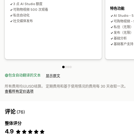
3 点 AI Studio 额度
特色功能
可购物视频 500 次观看
私信自动化
AI Studio -
社交媒体发布
可购物视频 - 
私信（无限）
发布（无限）
基础分析
基础客户支持
包含自动翻译的文本
显示原文
所有费用均以USD结算。 定期费用和基于使用情况的费用每 30 天收取一次。
查看所有定价选项
评论
(76)
整体评分
4.9