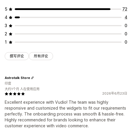
5
72
4
4
3
0
2
0
1
0
撰写评论
所有评论
Astrotalk Store
印度
大约1个月 人在使用应用
2026年6月23日
Excellent experience with Vudio! The team was highly
responsive and customized the widgets to fit our requirements
perfectly. The onboarding process was smooth & hassle-free.
Highly recommended for brands looking to enhance their
customer experience with video commerce.