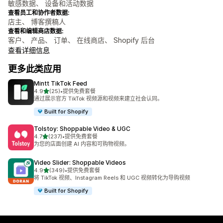
敏感数据、 设备和活动数据
查看员工和协作者数据:
店主、 博客撰稿人
查看和编辑商店数据:
客户、 产品、 订单、 在线商店、 Shopify 后台
查看详细信息
更多此类应用
Mintt TikTok Feed
星（满分 5 星）
4.9
(25)
•
提供免费套餐
总共 25 条评论
通过展示官方 TikTok 视频源和视频来建立社会认同。
Built for Shopify
Tolstoy: Shoppable Video & UGC
星（满分 5 星）
4.7
(237)
•
提供免费套餐
总共 237 条评论
为您的店面创建 AI 内容和可购物视频。
Video Slider: Shoppable Videos
星（满分 5 星）
4.9
(349)
•
提供免费套餐
总共 349 条评论
将 TikTok 视频、Instagram Reels 和 UGC 视频转化为导购视频
Built for Shopify