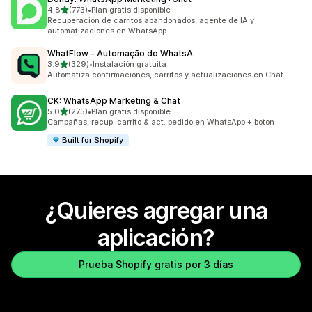
de 5 estrellas
4.8
(773)
•
Plan gratis disponible
773 reseñas en total
Recuperación de carritos abandonados, agente de IA y
automatizaciones en WhatsApp
WhatFlow ‑ Automação do WhatsA
de 5 estrellas
3.9
(329)
•
Instalación gratuita
329 reseñas en total
Automatiza confirmaciones, carritos y actualizaciones en Chat
CK: WhatsApp Marketing & Chat
de 5 estrellas
5.0
(275)
•
Plan gratis disponible
275 reseñas en total
Campañas, recup. carrito & act. pedido en WhatsApp + boton
Built for Shopify
¿Quieres agregar una
aplicación?
Prueba Shopify gratis por 3 días