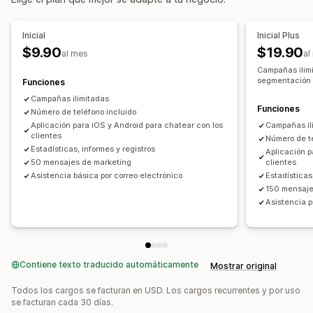
Opciones de muestra
Activadores
Múltiples idiomas
Inicial
Inicial Plus
$9.90
$19.90
al mes
al
Campañas ilimi
segmentación y
Funciones
Campañas ilimitadas
Funciones
Número de teléfono incluido
Aplicación para iOS y Android para chatear con los
Campañas il
clientes
Número de te
Estadísticas, informes y registros
Aplicación p
50 mensajes de marketing
clientes
Asistencia básica por correo electrónico
Estadísticas
150 mensaje
Asistencia pr
Contiene texto traducido automáticamente
Mostrar original
Todos los cargos se facturan en USD. Los cargos recurrentes y por uso
se facturan cada 30 días.