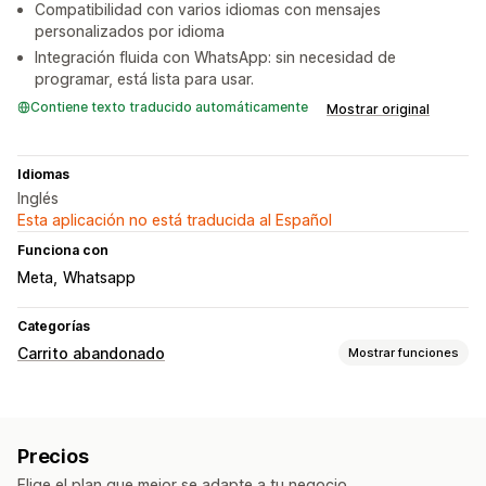
Compatibilidad con varios idiomas con mensajes
personalizados por idioma
Integración fluida con WhatsApp: sin necesidad de
programar, está lista para usar.
Contiene texto traducido automáticamente
Mostrar original
Idiomas
Inglés
Esta aplicación no está traducida al Español
Funciona con
Meta
Whatsapp
Categorías
Carrito abandonado
Mostrar funciones
Recuperación de carritos
Campañas personalizadas
Notificaciones de SMS
Precios
Flujos de trabajos automatizados
Elige el plan que mejor se adapte a tu negocio.