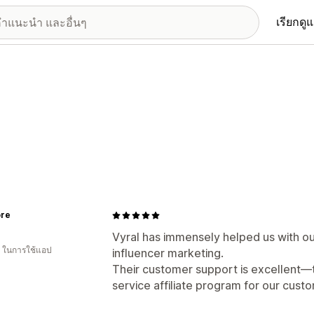
เรียกดู
ore
Vyral has immensely helped us with o
ี ในการใช้แอป
influencer marketing.
Their customer support is excellent—th
service affiliate program for our cus