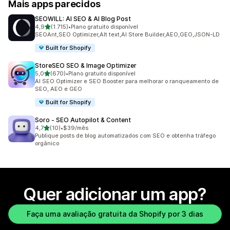
Mais apps parecidos
SEOWILL: AI SEO & AI Blog Post
de 5 estrelas
4,9
(1.715)
•
Plano gratuito disponível
1715 avaliações ao todo
SEOAnt,SEO Optimizer,Alt text,AI Store Builder,AEO,GEO,JSON-LD
Built for Shopify
StoreSEO SEO & Image Optimizer
de 5 estrelas
5,0
(670)
•
Plano gratuito disponível
670 avaliações ao todo
AI SEO Optimizer e SEO Booster para melhorar o ranqueamento de
SEO, AEO e GEO
Built for Shopify
Soro ‑ SEO Autopilot & Content
de 5 estrelas
4,7
(10)
•
$39/mês
10 avaliações ao todo
Publique posts de blog automatizados com SEO e obtenha tráfego
orgânico
Quer adicionar um app?
Faça uma avaliação gratuita da Shopify por 3 dias