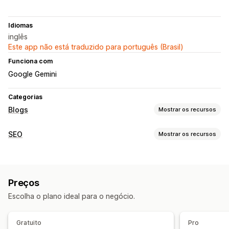
Idiomas
inglês
Este app não está traduzido para português (Brasil)
Funciona com
Google Gemini
Categorias
Blogs
Mostrar os recursos
Criação de conteúdo
SEO
Mostrar os recursos
Geração por IA
Tópicos recomendados
Biografia do autor
Ferramentas de SEO
Importação e exportação
Criação em massa
Texto alternativo
Metatags
Esquemas
Edição em massa
Links com opção de compra
Imagens
Índice
Preços
Geração por IA
SEO local
Otimização de URLs
Agendamento automático
Escolha o plano ideal para o negócio.
Otimização de velocidade
Otimização de conteúdo
SEO
Otimização de metadados
Automações
APIs e webhooks
Otimização de palavra-chave
Metatags
Tags alternativas
Gratuito
Pro