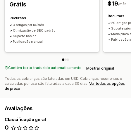
Análise de SEO
Tags de anúncios
Links permanentes
$19
Grátis
/mês
Links internos
Otimização de URLs
Recursos
Ferramenta de avaliação
Recursos
20 artigos p
3 artigos por IA/mês
Suporte prior
Otimização de SEO padrão
Modo piloto 
Suporte básico
Publicação 
Publicação manual
Contém texto traduzido automaticamente
Mostrar original
Todas as cobranças são faturadas em USD. Cobranças recorrentes e
calculadas por uso são faturadas a cada 30 dias.
Ver todas as opções
de preço
Avaliações
Classificação geral
0