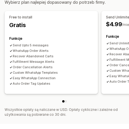
Wybierz plan najlepiej dopasowany do potrzeb firmy.
Na podstawie czasu
Przetwarzanie zamówień
Weryfikacja płatności przy odbiorze
Dostosowanie
Często zadawane pytania
Pozdrowienia
Free to install
Send Unlimit
API
Logika warunkowa
Niestandardowe wyzwalacze
Szybkie odpowiedzi
Prośby o recenzje
$4.99
Gratis
/mie
Wzorce
Zaplanowane zadania
Alerty dotyczące wysyłki
Aktualizacje zamówienia
Niestandardowe przepływy pracy
Funkcje
Funkcje
Dostosowanie
Send Unlimi
Send Upto 5 messages
Kolor i czcionka
Emotikony i naklejki
Okno czatu
WhatsApp Or
WhatsApp Order Alerts
Recover Aba
Godziny pracy
Wiadomości powitalne
Przyciski czatu
Recover Abandoned Carts
Fulfillment 
Fulfillment Message Alerts
Oznaczanie
Przypisanie czatu
Przepływ czatu
Order Cancel
Order Cancellation Alerts
Awatar agenta
Custom Wha
Custom WhatsApp Templates
Easy Whats
Easy WhatsApp Connection
Auto Order 
Auto Order Tag Updates
Wszystkie opłaty są naliczane w USD. Opłaty cykliczne i zależne od
użytkowania są pobierane co 30 dni.