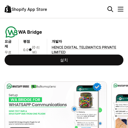
Shopify App Store
WA Bridge
요금
평점
개발자
제
(0 리
HENCE DIGITAL TELEMATICS PRIVATE
0.0
무료
뷰)
LIMITED
설치