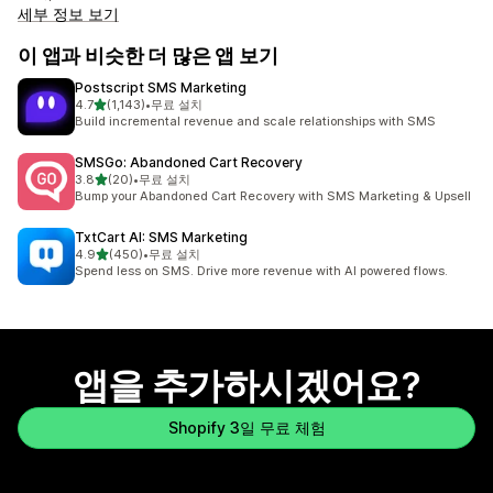
세부 정보 보기
이 앱과 비슷한 더 많은 앱 보기
Postscript SMS Marketing
별 5개 중
4.7
(1,143)
•
무료 설치
총 리뷰 1143개
Build incremental revenue and scale relationships with SMS
SMSGo: Abandoned Cart Recovery
별 5개 중
3.8
(20)
•
무료 설치
총 리뷰 20개
Bump your Abandoned Cart Recovery with SMS Marketing & Upsell
TxtCart AI: SMS Marketing
별 5개 중
4.9
(450)
•
무료 설치
총 리뷰 450개
Spend less on SMS. Drive more revenue with AI powered flows.
앱을 추가하시겠어요?
Shopify 3일 무료 체험