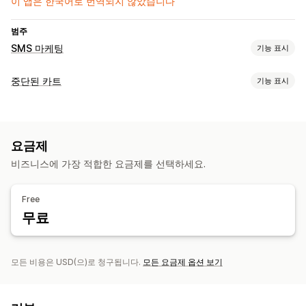
이 앱은 한국어로 번역되지 않았습니다
범주
SMS 마케팅
기능 표시
캠페인 관리
중단된 카트
기능 표시
A/B 테스트
대량 메시지 전달
규정 준수
사용자 지정 발신자 ID
카트 복구
개인화된 메시지
예약된 메시지
템플릿
양방향 메시지 전달
이메일 미리 알림
SMS 알림
웹 푸시 알림
멀티채널 메시지 전달
전환 메트릭
실시간 분석
ROI 추적
세분화
사용자 지정 세그먼트
요금제
할인 혜택
자동화된 워크플로
워크플로 자동화
비즈니스에 가장 적합한 요금제를 선택하세요.
표시 옵션
카트 복구
생일 메시지
할인 코드
피드백 요청
주문 확인
트리거
여러 언어
A/B 테스트
결제 알림
추천 제품
주문 추적
구독 갱신
환영 메시지
Free
고객 되찾기 캠페인
일회용 암호(OTP)
무료
모든 비용은 USD(으)로 청구됩니다.
모든 요금제 옵션 보기