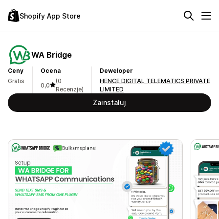
Shopify App Store
WA Bridge
Ceny
Ocena
Deweloper
Gratis
(0
HENCE DIGITAL TELEMATICS PRIVATE
0,0
Recenzje)
LIMITED
Zainstaluj