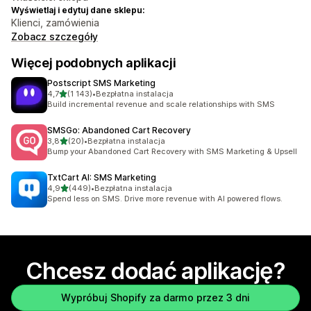
Wyświetlaj i edytuj dane sklepu:
Klienci, zamówienia
Zobacz szczegóły
Więcej podobnych aplikacji
Postscript SMS Marketing
na 5 gwiazdek
4,7
(1 143)
•
Bezpłatna instalacja
Łączna liczba recenzji: 1143
Build incremental revenue and scale relationships with SMS
SMSGo: Abandoned Cart Recovery
na 5 gwiazdek
3,8
(20)
•
Bezpłatna instalacja
Łączna liczba recenzji: 20
Bump your Abandoned Cart Recovery with SMS Marketing & Upsell
TxtCart AI: SMS Marketing
na 5 gwiazdek
4,9
(449)
•
Bezpłatna instalacja
Łączna liczba recenzji: 449
Spend less on SMS. Drive more revenue with AI powered flows.
Chcesz dodać aplikację?
Wypróbuj Shopify za darmo przez 3 dni