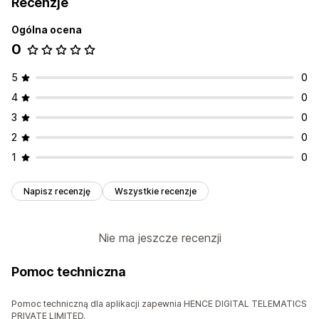
Recenzje
Odnowienie subskrypcji
Wiadomości powitalne
Ogólna ocena
Kampanie mające na celu odzyskanie klienta
0
Hasło jednorazowe (OTP)
5
0
4
0
3
0
2
0
1
0
Napisz recenzję
Wszystkie recenzje
Nie ma jeszcze recenzji
Pomoc techniczna
Pomoc techniczną dla aplikacji zapewnia HENCE DIGITAL TELEMATICS
PRIVATE LIMITED.