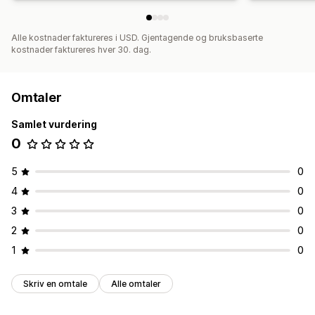
Alle kostnader faktureres i USD. Gjentagende og bruksbaserte
kostnader faktureres hver 30. dag.
Omtaler
Samlet vurdering
0
5
0
4
0
3
0
2
0
1
0
Skriv en omtale
Alle omtaler