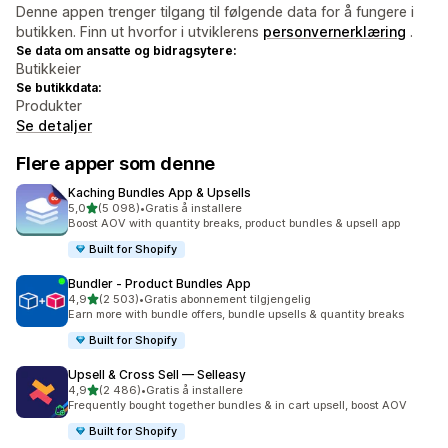
Denne appen trenger tilgang til følgende data for å fungere i
butikken. Finn ut hvorfor i utviklerens
personvernerklæring
.
Se data om ansatte og bidragsytere:
Butikkeier
Se butikkdata:
Produkter
Se detaljer
Flere apper som denne
Kaching Bundles App & Upsells
av 5 stjerner
5,0
(5 098)
•
Gratis å installere
Totalt 5098 omtaler
Boost AOV with quantity breaks, product bundles & upsell app
Built for Shopify
Bundler ‑ Product Bundles App
av 5 stjerner
4,9
(2 503)
•
Gratis abonnement tilgjengelig
Totalt 2503 omtaler
Earn more with bundle offers, bundle upsells & quantity breaks
Built for Shopify
Upsell & Cross Sell — Selleasy
av 5 stjerner
4,9
(2 486)
•
Gratis å installere
Totalt 2486 omtaler
Frequently bought together bundles & in cart upsell, boost AOV
Built for Shopify