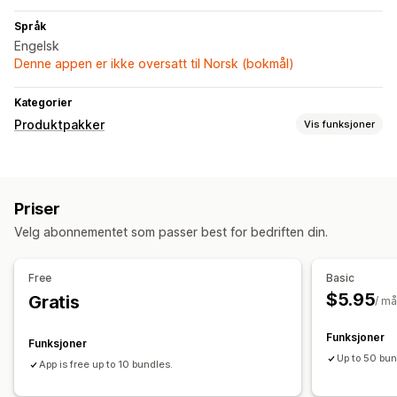
Språk
Engelsk
Denne appen er ikke oversatt til Norsk (bokmål)
Kategorier
Produktpakker
Vis funksjoner
Pakketyper
Faste pakker
Egendefinerte pakker
Priser
Priser du kan angi
Velg abonnementet som passer best for bedriften din.
Faste priser
Free
Basic
$5.95
Gratis
/ m
Funksjoner
Funksjoner
Up to 50 bun
App is free up to 10 bundles.