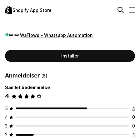
Shopify App Store
WaFlows ‑ Whatsapp Automation
Installér
Anmeldelser
(6)
Samlet bedømmelse
4
5
4
4
0
3
0
2
1