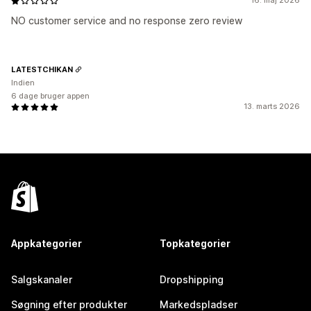
16. maj 2026
NO customer service and no response zero review
LATESTCHIKAN
Indien
6 dage bruger appen
13. marts 2026
Appkategorier
Topkategorier
Salgskanaler
Dropshipping
Søgning efter produkter
Markedspladser