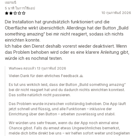
เยอรมนี
5 นาที ในการใช้แอป
10 กุมภาพันธ์ 2026
Die Installation hat grundsätzlich funktioniert und die
Oberfläche wirkt übersichtlich. Allerdings hat der Button „Build
something amazing“ bei mir nicht reagiert, sodass ich nichts
einrichten konnte.
Ich habe den Dienst deshalb vorerst wieder deaktiviert. Wenn
das Problem behoben wird oder es eine klarere Anleitung gibt,
würde ich es nochmal testen.
Waflows ตอบแล้ว 13 กุมภาพันธ์ 2026
Vielen Dank für dein ehrliches Feedback 🙏
Es tut uns wirklich leid, dass der Button „Build something amazing“
bei dir nicht reagiert hat und du dadurch nichts einrichten konntest.
Das sollte natürlich nicht passieren.
Das Problem wurde inzwischen vollständig behoben. Die App läuft
jetzt schnell und flüssig, und alle Funktionen – inklusive der
Einrichtung über den Button – arbeiten zuverlässig und stabil.
Wir würden uns sehr freuen, wenn du der App noch einmal eine
Chance gibst. Falls du erneut etwas Ungewöhnliches bemerkst,
melde dich bitte direkt bei uns – wir helfen sofort weiter und begleiten