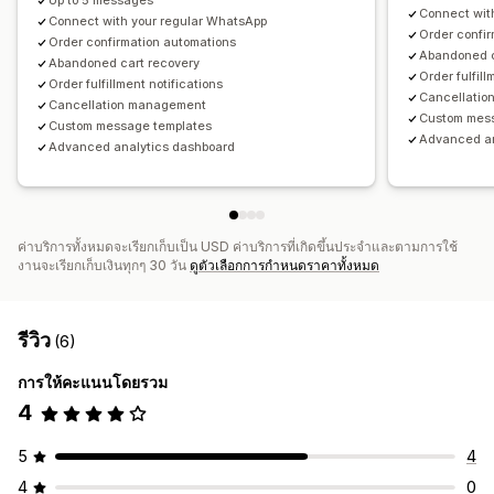
Up to 5 messages
Connect wit
Connect with your regular WhatsApp
Order confi
Order confirmation automations
Abandoned c
Abandoned cart recovery
Order fulfill
Order fulfillment notifications
Cancellati
Cancellation management
Custom mes
Custom message templates
Advanced an
Advanced analytics dashboard
ค่าบริการทั้งหมดจะเรียกเก็บเป็น USD ค่าบริการที่เกิดขึ้นประจำและตามการใช้
งานจะเรียกเก็บเงินทุกๆ 30 วัน
ดูตัวเลือกการกำหนดราคาทั้งหมด
รีวิว
(6)
การให้คะแนนโดยรวม
4
5
4
4
0