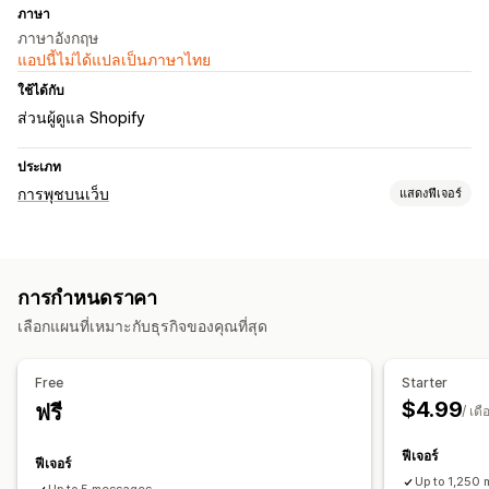
ภาษา
ภาษาอังกฤษ
แอปนี้ไม่ได้แปลเป็นภาษาไทย
ใช้ได้กับ
ส่วนผู้ดูแล Shopify
ประเภท
การพุชบนเว็บ
แสดงฟีเจอร์
ประเภทการแจ้งเตือน
การกู้คืนตะกร้าสินค้า
สินค้ากลับเข้าสต็อก
อัปเดตคำสั่งซื้อ
การกำหนดราคา
ประกาศเกี่ยวกับสินค้า
การโปรโมท
ข้อความต้อนรับ
เลือกแผนที่เหมาะกับธุรกิจของคุณที่สุด
การจัดการผู้สมัครใช้งาน
การแจ้งเตือนอัตโนมัติ
Free
Starter
$4.99
ฟรี
/ เดื
ฟีเจอร์
ฟีเจอร์
Up to 1,250