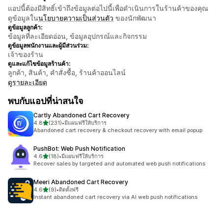
แอปนี้ต้องมีสิทธิ์เข้าถึงข้อมูลต่อไปนี้เพื่อดำเนินการในร้านค้าของคุณ
ดูข้อมูลใน
นโยบายความเป็นส่วนตัว
ของนักพัฒนา
ดูข้อมูลลูกค้า:
ข้อมูลที่ละเอียดอ่อน, ข้อมูลอุปกรณ์และกิจกรรม
ดูข้อมูลพนักงานและผู้มีส่วนร่วม:
เจ้าของร้าน
ดูและแก้ไขข้อมูลร้านค้า:
ลูกค้า, สินค้า, คำสั่งซื้อ, ร้านค้าออนไลน์
ดูรายละเอียด
พบกับแอปที่น่าสนใจ
Cartly Abandoned Cart Recovery
เต็ม 5 ดาว
4.8
(231)
•
มีแผนฟรีให้บริการ
ทั้งหมด 231 รีวิว
Abandoned cart recovery & checkout recovery with email popup
PushBot: Web Push Notification
เต็ม 5 ดาว
4.6
(18)
•
มีแผนฟรีให้บริการ
ทั้งหมด 18 รีวิว
Recover sales by targeted and automated web push notifications
Meeri Abandoned Cart Recovery
เต็ม 5 ดาว
4.6
(9)
•
ติดตั้งฟรี
ทั้งหมด 9 รีวิว
Instant abandoned cart recovery via AI web push notifications