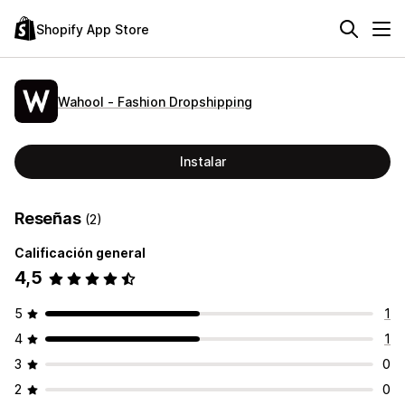
Shopify App Store
Wahool ‑ Fashion Dropshipping
Instalar
Reseñas
(2)
Calificación general
4,5
5
1
4
1
3
0
2
0