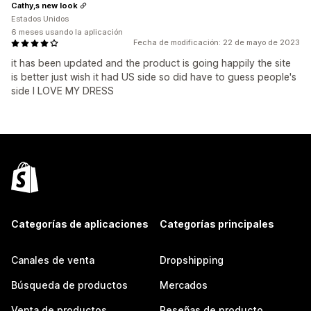
Cathy,s new look
Estados Unidos
6 meses usando la aplicación
Fecha de modificación: 22 de mayo de 2023
it has been updated and the product is going happily the site
is better just wish it had US side so did have to guess people's
side I LOVE MY DRESS
Categorías de aplicaciones
Categorías principales
Canales de venta
Dropshipping
Búsqueda de productos
Mercados
Venta de productos
Reseñas de producto