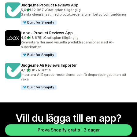
Judge.me Product Reviews App
av 5 stjärnor
5,0
(42 967)
•
Gratisplan tillgänglig
42967 recensioner totalt
Samla obegränsat med produktrecensioner, betyg och omdömen
Built for Shopify
Loox ‑ Product Reviews App
av 5 stjärnor
4,9
(8 875)
•
Gratisplan tillgänglig
8875 recensioner totalt
Konvertera fler med visuella produktrecensioner med AI-
superkrafter
Built for Shopify
Judge.me Ali Reviews Importer
av 5 stjärnor
4,9
(182)
•
Gratis
182 recensioner totalt
Importera AliExpress-recensioner och få dropshippingbutiken att
växa
Built for Shopify
Vill du lägga till en app?
Prova Shopify gratis i 3 dagar