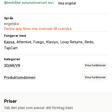
Innehåller automatöversatt text
Visa original
Språk
engelska
Denna app finns inte översatt till svenska
Fungerar med
Kassa
Attentive
Fuego
Klaviyo
Loop Returns
Redo
TapCart
Kategorier
3D/AR/VR
Visa funktioner
Visualisering
Produktomdömen
Visa funktioner
Virtuell provning
Inbäddad visning
Visningsalternativ
Anpassning
Höjdpunkter från recensioner
Produktkonfiguration
Varianter
Text
Mobilanpassning
Priser
Sammanfattningar av recensioner
Välj den plan som passar ditt företag bäst.
Metoder för insamling av recensioner