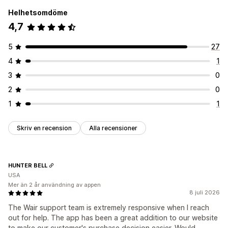
Helhetsomdöme
4,7
5
27
4
1
3
0
2
0
1
1
Skriv en recension
Alla recensioner
HUNTER BELL
USA
Mer än 2 år användning av appen
8 juli 2026
The Wair support team is extremely responsive when I reach
out for help. The app has been a great addition to our website
to make our customer's purchase decision easier. Would