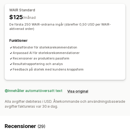
Förfrågningar via e-post
Popup-fönster
Enkäter
WAIR Standard
$125
/månad
De första 250 WAIR-ordrarna ingår (därefter 0,50 USD per WAIR-
aktiverad order)
Funktioner
Modalfönster för storleksrekommendation
Anpassad AI för storleksrekommendationer
Recensioner av produkters passform
Resultatrapportering och analys
Feedback på storlek med kundens kroppsform
Innehåller automatöversatt text
Visa original
Alla avgifter debiteras i USD. Återkommande och användningsbaserade
avgifter faktureras var 30:e dag.
Recensioner
(29)