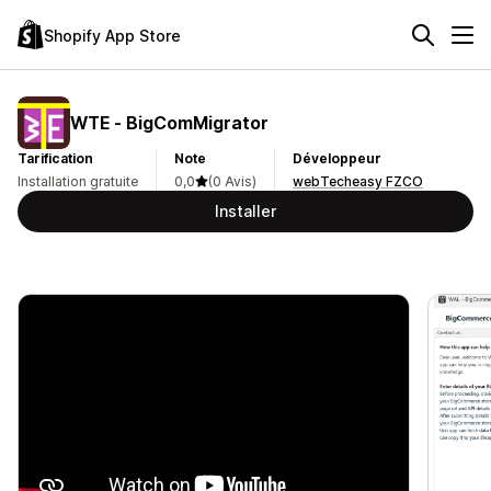
Shopify App Store
WTE ‑ BigComMigrator
Tarification
Note
Développeur
Installation gratuite
0,0
(0 Avis)
webTecheasy FZCO
Installer