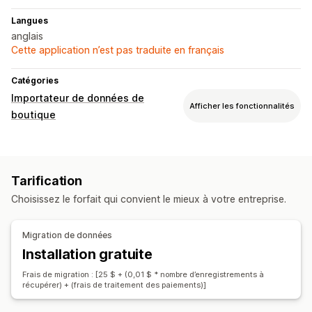
Langues
anglais
Cette application n’est pas traduite en français
Catégories
Importateur de données de
Afficher les fonctionnalités
boutique
Synchronisation des données
Synchronisation des stocks
Tarification
Synchronisation des commandes
Choisissez le forfait qui convient le mieux à votre entreprise.
Synchronisation des produits
Migration de données
Migration de données
Importation groupée
Collections
Clients
Réductions
Installation gratuite
Stock
Commandes
Produits
Avis
Frais de migration : [25 $ + (0,01 $ * nombre d’enregistrements à
récupérer) + (frais de traitement des paiements)]