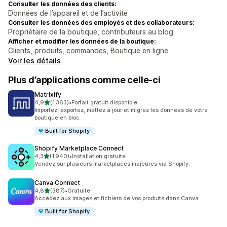
Consulter les données des clients:
Données de l’appareil et de l’activité
Consulter les données des employés et des collaborateurs:
Propriétaire de la boutique, contributeurs au blog
Afficher et modifier les données de la boutique:
Clients, produits, commandes, Boutique en ligne
Voir les détails
Plus d’applications comme celle-ci
Matrixify
étoile(s) sur 5
4,9
(1 363)
•
Forfait gratuit disponible
1363 avis au total
Importez, exportez, mettez à jour et migrez les données de votre
boutique en bloc
Built for Shopify
Shopify Marketplace Connect
étoile(s) sur 5
4,3
(1 940)
•
Installation gratuite
1940 avis au total
Vendez sur plusieurs marketplaces majeures via Shopify.
Canva Connect
étoile(s) sur 5
4,8
(387)
•
Gratuite
387 avis au total
Accédez aux images et fichiers de vos produits dans Canva
Built for Shopify