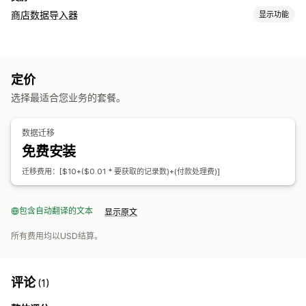
商店数据导入器
显示功能
数据同步
库存同步
订单同步
价格同步
产品同步
定价
数据迁移
选择最适合您业务的套餐。
批量导入
产品系列
客户
折扣
库存
订单
产品
评论
数据迁移
免费安装
迁移费用：[$10+($0.01 * 要获取的记录数)+(付款处理费)]
包含自动翻译的文本
显示原文
所有费用均以USD结算。
评论
(1)