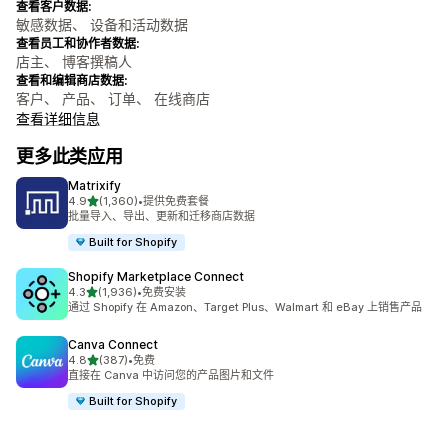
查看客户数据:
敏感数据、 设备和活动数据
查看员工和协作者数据:
店主、 博客撰稿人
查看和编辑商店数据:
客户、 产品、 订单、 在线商店
查看详细信息
更多此类应用
Matrixify
星（满分 5 星）
4.9
(1,360)
•
提供免费套餐
总共 1360 条评论
批量导入、导出、更新和迁移商店数据
Built for Shopify
Shopify Marketplace Connect
星（满分 5 星）
4.3
(1,936)
•
免费安装
总共 1936 条评论
通过 Shopify 在 Amazon、Target Plus、Walmart 和 eBay 上销售产品
Canva Connect
星（满分 5 星）
4.8
(387)
•
免费
总共 387 条评论
直接在 Canva 中访问您的产品图片和文件
Built for Shopify