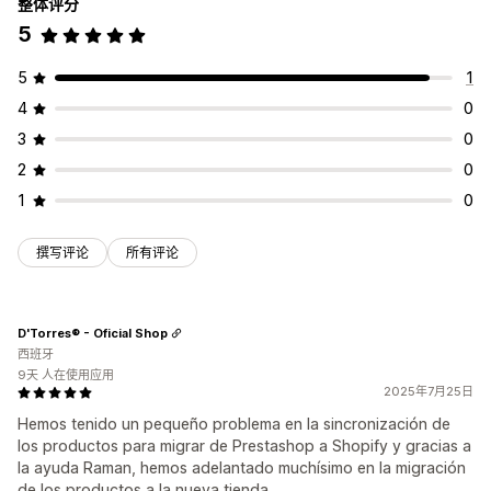
整体评分
5
5
1
4
0
3
0
2
0
1
0
撰写评论
所有评论
D'Torres® - Oficial Shop
西班牙
9天 人在使用应用
2025年7月25日
Hemos tenido un pequeño problema en la sincronización de
los productos para migrar de Prestashop a Shopify y gracias a
la ayuda Raman, hemos adelantado muchísimo en la migración
de los productos a la nueva tienda.