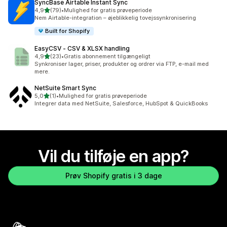
SyncBase Airtable Instant Sync
ud af 5 stjerner
4,9
(79)
•
Mulighed for gratis prøveperiode
79 anmeldelser i alt
Nem Airtable-integration – øjeblikkelig tovejssynkronisering
Built for Shopify
EasyCSV ‑ CSV & XLSX handling
ud af 5 stjerner
4,9
(23)
•
Gratis abonnement tilgængeligt
23 anmeldelser i alt
Synkroniser lager, priser, produkter og ordrer via FTP, e-mail med
mere.
NetSuite Smart Sync
ud af 5 stjerner
5,0
(1)
•
Mulighed for gratis prøveperiode
1 anmeldelser i alt
Integrer data med NetSuite, Salesforce, HubSpot & QuickBooks
Vil du tilføje en app?
Prøv Shopify gratis i 3 dage