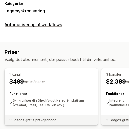
Kategorier
Lagersynkronisering
Automatisering af workflows
Priser
Vælg det abonnement, der passer bedst til din virksomhed.
1 kanal
3 kanaler
$499
$2,399
om måneden
o
Funktioner
Funktioner
Synkroniser din Shopify-butik med én platform
Integrer din
(WeChat, Tmall, Red, Douyin osv.)
markedspla
15-dages gratis prøveperiode
15-dages grat