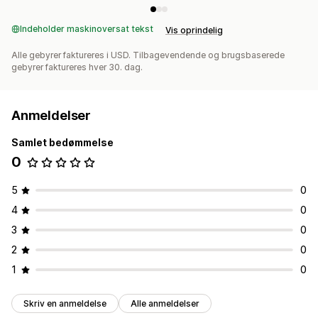
Indeholder maskinoversat tekst
Vis oprindelig
Alle gebyrer faktureres i USD. Tilbagevendende og brugsbaserede
gebyrer faktureres hver 30. dag.
Anmeldelser
Samlet bedømmelse
0
5
0
4
0
3
0
2
0
1
0
Skriv en anmeldelse
Alle anmeldelser