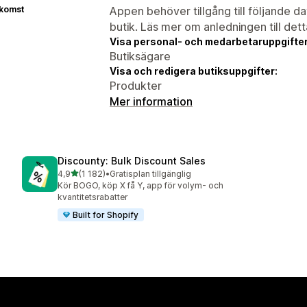
tkomst
Appen behöver tillgång till följande d
butik. Läs mer om anledningen till det
Visa personal- och medarbetaruppgifter
Butiksägare
Visa och redigera butiksuppgifter:
Produkter
Mer information
Discounty: Bulk Discount Sales
av 5 stjärnor
4,9
(1 182)
•
Gratisplan tillgänglig
1182 recensioner totalt
Kör BOGO, köp X få Y, app för volym- och
kvantitetsrabatter
Built for Shopify