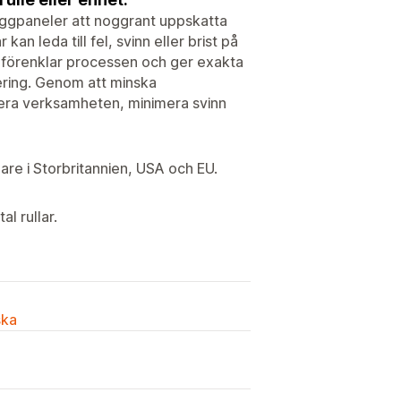
äggpaneler att noggrant uppskatta
 leda till fel, svinn eller brist på
p förenklar processen och ger exakta
ering. Genom att minska
isera verksamheten, minimera svinn
are i Storbritannien, USA och EU.
l rullar.
ska