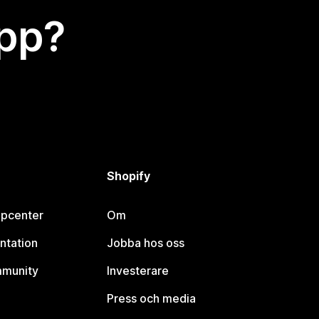
app?
Shopify
lpcenter
Om
ntation
Jobba hos oss
mmunity
Investerare
Press och media