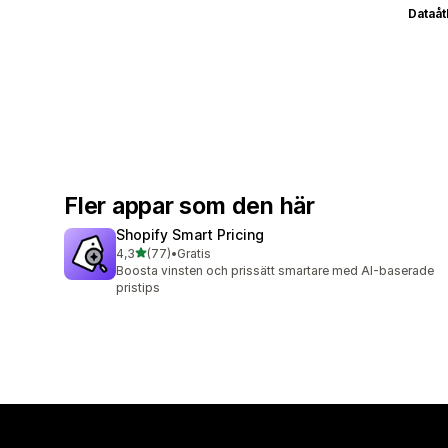
Dataå
Fler appar som den här
Shopify Smart Pricing
av 5 stjärnor
4,3
(77)
•
Gratis
77 recensioner totalt
Boosta vinsten och prissätt smartare med AI-baserade
pristips