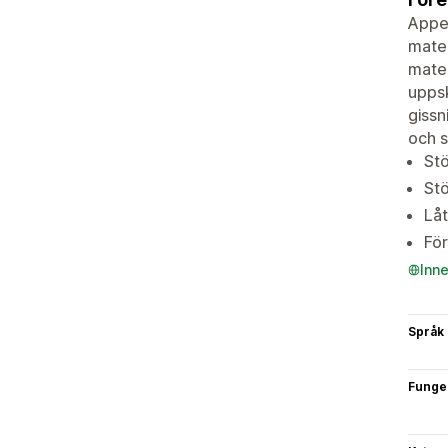
Appen
mater
mater
uppsk
gissn
och 
Stö
Stö
Låt
För
Inn
Språk
Funge