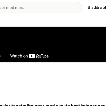
Bläddra b
ri med utvalda bilder
nklar tapetmätningar med exakta beräkningar per ru