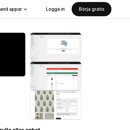
land appar
Logga in
Börja gratis
lle eller enhet.