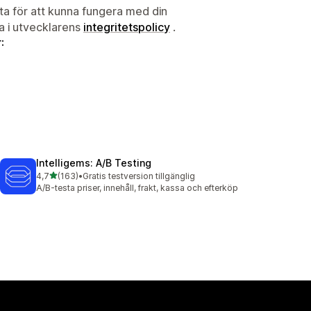
ata för att kunna fungera med din
ta i utvecklarens
integritetspolicy
.
:
Intelligems: A/B Testing
av 5 stjärnor
4,7
(163)
•
Gratis testversion tillgänglig
163 recensioner totalt
A/B-testa priser, innehåll, frakt, kassa och efterköp