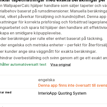
 WallpaperCalc hjälper handlare som säljer tapeter och v
ialbehov baserat på rumsdimensioner. Manuella beräkningar kan
ial, vilket påverkar försäljning och kundnöjdhet. Denna ap
attningar för korrekta prisförslag och förbättrad lagerplan
ingsarbetet och spara tid hjälper den handlare att effektiv
skapa en smidigare köpupplevelse.
der beräkningar per rulle eller enhet baserat på täckning.
der engelska och metriska enheter – perfekt för återförsälj
er kunder ange sina väggmått för exakta beräkningar.
hindrar överbeställning och svinn genom att ge ett exakt anta
ehåller automatöversatt text
Visa original
engelska
Denna app finns inte översatt till sven
rar med
InterioApp Quoting System