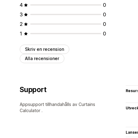
4
0
3
0
2
0
1
0
Skriv en recension
Alla recensioner
Support
Resur
Appsupport tillhandahålls av Curtains
Utvec
Calculator .
Lanse