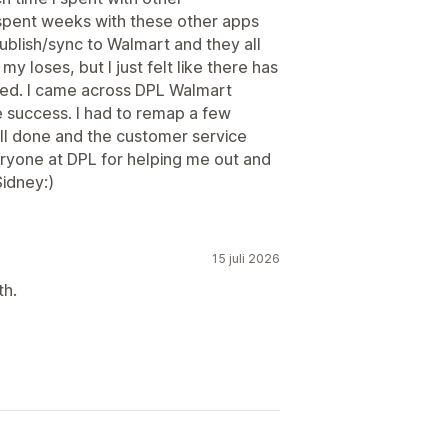
 spent weeks with these other apps
ublish/sync to Walmart and they all
my loses, but I just felt like there has
ted. I came across DPL Walmart
e success. I had to remap a few
well done and the customer service
ryone at DPL for helping me out and
idney:)
15 juli 2026
th.