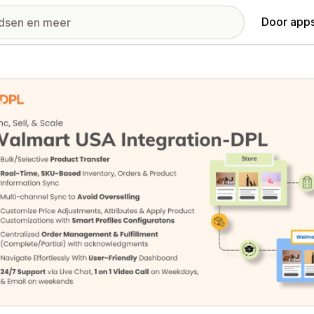
Door apps
ij met uitgelichte afbeeldingen