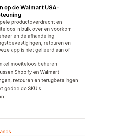
en op de Walmart USA-
steuning
epele productoverdracht en
iteloos in bulk over en voorkom
eheer en de afhandeling
angstbevestigingen, retouren en
eze app is niet gelieerd aan of
inkel moeiteloos beheren
 tussen Shopify en Walmart
ngen, retouren en terugbetalingen
et gedeelde SKU's
on
lands