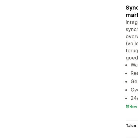
Sync
mark
Integ
synch
over
(voll
terug
goed
Wa
Rea
Gec
Ov
24/
Bev
Talen