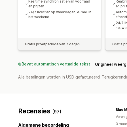
Realtime synchronisatie van voorraad
Realti
en prijzen
en prij
24/7 livechat op weekdagen, e-mail in
Automa
het weekend
afhand
24/7 l
het w
Gratis proefperiode van 7 dagen
Gratis p
Bevat automatisch vertaalde tekst
Origineel weer
Alle betalingen worden in USD gefactureerd. Terugkeren
Recensies
Blue M
(97)
Vereni
3 maan
Algemene beoordeling