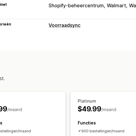
 met
Shopify-beheercentrum
Walmart
Wa
orieën
Voorraadsync
Synchronisatietype
Bestellingen
Prijzen
Productdetails
Automatisch
Handmatig
Bulk
Realt
Meldingen en rapporten
Geautomatiseerde meldingen
Aange
st.
Updates van bestellingen
E-mailmel
Voorraadmeldingen
Status in realtim
Platinum
99
$49.99
/maand
/maand
es
Functies
stellingen/maand
900 bestellingen/maand