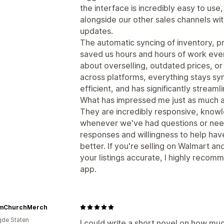
the interface is incredibly easy to us
alongside our other sales channels wi
updates.
The automatic syncing of inventory, pri
saved us hours and hours of work ever
about overselling, outdated prices, or
across platforms, everything stays sync
efficient, and has significantly stream
What has impressed me just as much a
They are incredibly responsive, knowl
whenever we've had questions or need
responses and willingness to help ha
better. If you're selling on Walmart a
your listings accurate, I highly reco
app.
mChurchMerch
gde Staten
I could write a short novel on how muc