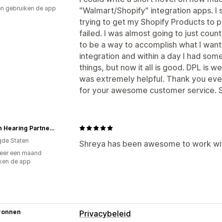
n gebruiken de app
"Walmart/Shopify" integration apps. I
trying to get my Shopify Products to p
failed. I was almost going to just count 
to be a way to accomplish what I wan
integration and within a day I had som
things, but now it all is good. DPL is 
was extremely helpful. Thank you eve
for your awesome customer service. S
Audien Hearing Partners
gde Staten
Shreya has been awesome to work wi
eer een maand
ken de app
ronnen
Privacybeleid