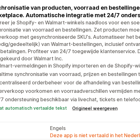
hronisatie van producten, voorraad en bestelling
etplace. Automatische integratie met 24/7 onder
reer je Shopify- en Walmart-winkels naadloos voor een so
ronisatie van voorraad en bestellingen. Zet producten moe
verkoop met gesynchroniseerde SKU's. Automatiseer het b
edig/gedeeltelijk) van Walmart-bestellingen, inclusief ontv
betalingen. Profiteer van 24/7 toegewijde klantenservice. D
gekeurd door Walmart Inc.
lmart-vermeldingen in Shopify importeren en de Shopify-w
ltime synchronisatie van voorraad, prijzen en bestellingen
entraliseerd orderbeheer voor de afhandeling van bestelli
erverkoop voorkomen en voorraadverschillen vermijden m
7 ondersteuning beschikbaar via livechat, tickets en telefo
at automatisch vertaalde tekst
Origineel weergeven
Engels
Deze app is niet vertaald in het Neder