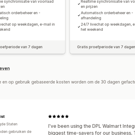
me synchronisatie van voorraad
Realtime synchronisatie van v
zen
en prijzen
tisch orderbeheer en -
Automatisch orderbeheer en -
eling
afhandeling
ivechat op weekdagen, e-mail in
24/7 livechat op weekdagen, e-
eekend
het weekend
roefperiode van 7 dagen
Gratis proefperiode van 7 dage
geven
de en op gebruik gebaseerde kosten worden om de 30 dagen gefact
ist
gde Staten
I've been using the DPL Walmart Integr
den gebruiken de
biggest time-savers for our business.