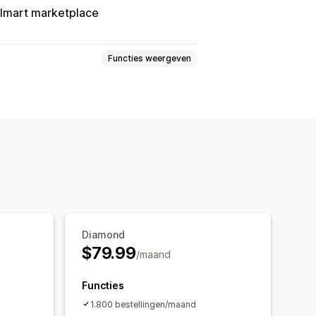
lmart marketplace
Functies weergeven
Varianten
SKU's
Barcodes
ime
paste meldingen
dingen
Foutrapporten
e
Gedetailleerde logboeken
Diamond
$79.99
/maand
Functies
1.800 bestellingen/maand