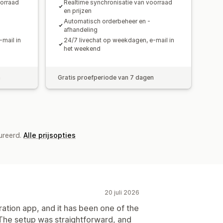
oorraad
Realtime synchronisatie van voorraad
en prijzen
Automatisch orderbeheer en -
afhandeling
mail in
24/7 livechat op weekdagen, e-mail in
het weekend
n
Gratis proefperiode van 7 dagen
ureerd.
Alle prijsopties
20 juli 2026
ation app, and it has been one of the
 The setup was straightforward, and