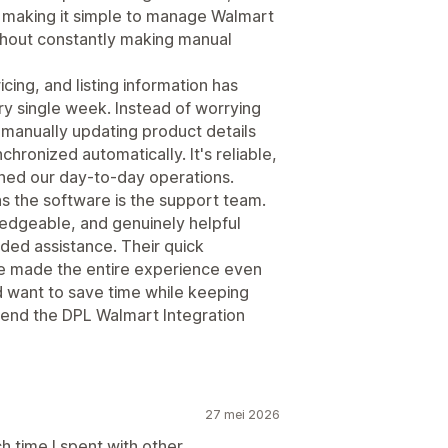
e, making it simple to manage Walmart
thout constantly making manual
cing, and listing information has
y single week. Instead of worrying
 manually updating product details
hronized automatically. It's reliable,
lined our day-to-day operations.
s the software is the support team.
edgeable, and genuinely helpful
ed assistance. Their quick
ve made the entire experience even
nd want to save time while keeping
mmend the DPL Walmart Integration
27 mei 2026
h time I spent with other