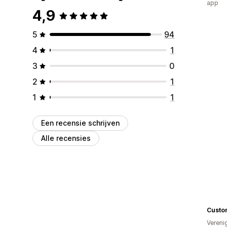
app
4,9
5
94
4
1
3
0
2
1
1
1
Een recensie schrijven
Alle recensies
Custo
Vereni