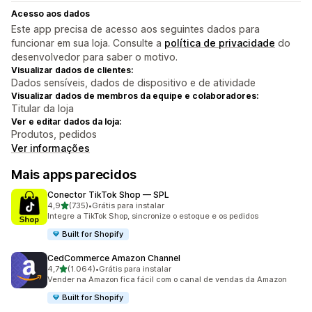
Acesso aos dados
Este app precisa de acesso aos seguintes dados para
funcionar em sua loja. Consulte a
política de privacidade
do
desenvolvedor para saber o motivo.
Visualizar dados de clientes:
Dados sensíveis, dados de dispositivo e de atividade
Visualizar dados de membros da equipe e colaboradores:
Titular da loja
Ver e editar dados da loja:
Produtos, pedidos
Ver informações
Mais apps parecidos
Conector TikTok Shop — SPL
de 5 estrelas
4,9
(735)
•
Grátis para instalar
735 avaliações ao todo
Integre a TikTok Shop, sincronize o estoque e os pedidos
Built for Shopify
CedCommerce Amazon Channel
de 5 estrelas
4,7
(1.064)
•
Grátis para instalar
1064 avaliações ao todo
Vender na Amazon fica fácil com o canal de vendas da Amazon
Built for Shopify