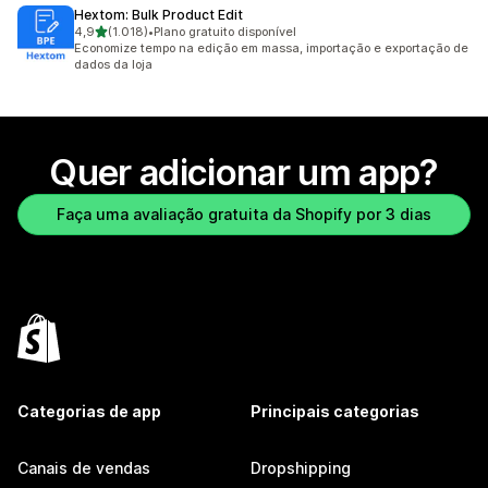
Hextom: Bulk Product Edit
de 5 estrelas
4,9
(1.018)
•
Plano gratuito disponível
1018 avaliações ao todo
Economize tempo na edição em massa, importação e exportação de
dados da loja
Quer adicionar um app?
Faça uma avaliação gratuita da Shopify por 3 dias
Categorias de app
Principais categorias
Canais de vendas
Dropshipping