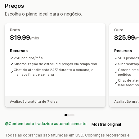
Preços
Códigos de barras
Automática
Manual
Em massa
Escolha o plano ideal para o negócio.
Em tempo real
Notificações e relatórios
Prata
Ouro
Alertas automatizados
Notificações personalizadas
$19.99
$25.99
/mês
/
Atualizações de pedidos
Alertas por e-mail
Relatórios de erros
Alertas de estoque
Recursos
Recursos
Status em tempo real
250 pedidos/mês
Registros detalhados
500 pedido
Sincronização de estoque e preços em tempo real
Sincronizaç
Chat de atendimento 24/7 durante a semana, e-
Gerenciamen
mail aos fins de semana
pedidos
Chat de ate
mail aos fi
Avaliação gratuita de 7 dias
Avaliação grat
Contém texto traduzido automaticamente
Mostrar original
Todas as cobranças são faturadas em USD. Cobranças recorrentes e