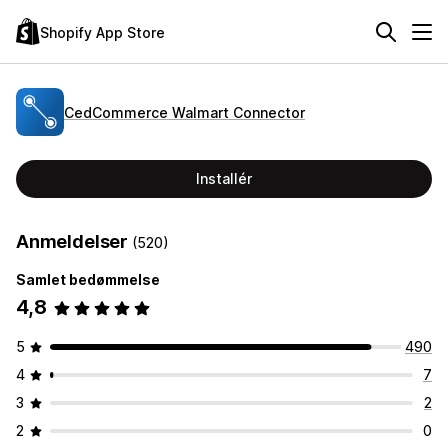
Shopify App Store
CedCommerce Walmart Connector
Installér
Anmeldelser
(520)
Samlet bedømmelse
4,8
5
490
4
7
3
2
2
0