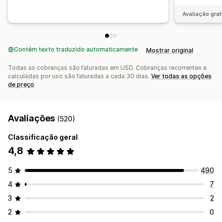
Avaliação grat
Contém texto traduzido automaticamente
Mostrar original
Todas as cobranças são faturadas em USD. Cobranças recorrentes e
calculadas por uso são faturadas a cada 30 dias.
Ver todas as opções
de preço
Avaliações
(520)
Classificação geral
4,8
5
490
4
7
3
2
2
0