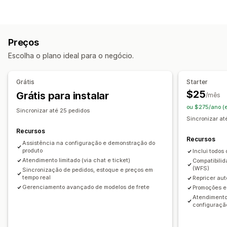
Automação de feed
Feed de produtos
Tipo de sincronização
Sincronização de produtos
Seleção de produtos
Pedidos
Preços
Detalhes do produto
Variantes
SKUs
Sincronização de ofertas
Upload em massa
Preços
Automática
Em massa
Em tempo real
Listagens personalizadas
Análises de listagem
Escolha o plano ideal para o negócio.
Notificações e relatórios
Gerenciamento de pedidos
Alertas automatizados
Atualizações de pedidos
Processamento de pedidos em vários locais
Grátis
Starter
Alertas por e-mail
Alertas de estoque
Pedidos em massa
Sincronização de pedidos
$25
Grátis para instalar
/mês
Alertas de estoque baixo
Sincronização de acompanhamento
ou $275/ano (
Sincronizar até 25 pedidos
Sincronização de estoque
Sincronizar a
Recursos
Recursos
Assistência na configuração e demonstração do
produto
Inclui todos
Atendimento limitado (via chat e ticket)
Compatibilid
(WFS)
Sincronização de pedidos, estoque e preços em
tempo real
Repricer au
Gerenciamento avançado de modelos de frete
Promoções e 
Atendimento
configuraçã