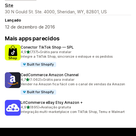
Site
30 N Gould St. Ste. 4000, Sheridan, WY, 82801, US
Lançado
12 de dezembro de 2016
Mais apps parecidos
Conector TikTok Shop — SPL
de 5 estrelas
4,9
(737)
•
Grátis para instalar
737 avaliações ao todo
Integre a TikTok Shop, sincronize o estoque e os pedidos
Built for Shopify
CedCommerce Amazon Channel
de 5 estrelas
4,7
(1.062)
•
Grátis para instalar
1062 avaliações ao todo
Vender na Amazon fica fácil com o canal de vendas da Amazon
Built for Shopify
LitCommerce eBay Etsy Amazon +
de 5 estrelas
4,9
(895)
•
Avaliação gratuita
895 avaliações ao todo
Integração multi-marketplace com TikTok Shop, Temu e Walmart