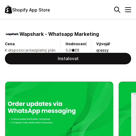
Shopify App Store
Wapshark ‑ Whatsapp Marketing
Cena
Hodnocení
Vývojář
K dispozici je bezplatný plán
5,0
(1)
qressy
Instalovat