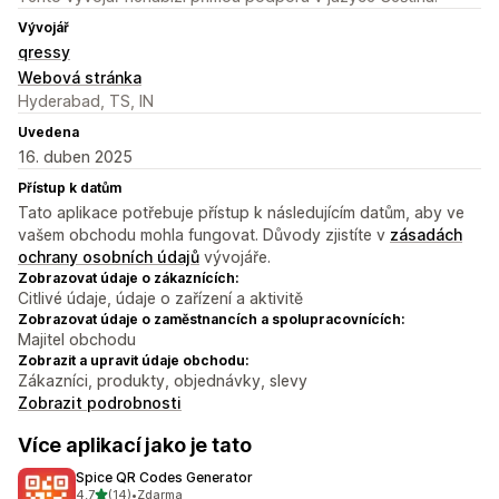
Vývojář
qressy
Webová stránka
Hyderabad, TS, IN
Uvedena
16. duben 2025
Přístup k datům
Tato aplikace potřebuje přístup k následujícím datům, aby ve
vašem obchodu mohla fungovat. Důvody zjistíte v
zásadách
ochrany osobních údajů
vývojáře.
Zobrazovat údaje o zákaznících:
Citlivé údaje, údaje o zařízení a aktivitě
Zobrazovat údaje o zaměstnancích a spolupracovnících:
Majitel obchodu
Zobrazit a upravit údaje obchodu:
Zákazníci, produkty, objednávky, slevy
Zobrazit podrobnosti
Více aplikací jako je tato
Spice QR Codes Generator
z 5 hvězd
4,7
(14)
•
Zdarma