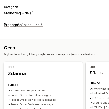
Kategorie
Marketing – další
Propagační akce – další
Cena
Vyberte si tarif, který nejlépe vyhovuje vašemu podnikání.
Free
Lite
$1
Zdarma
/ měsíc
Funkce
Funkce
Everything i
Shared Whatsapp number
Unlimited O
Preset Order Placed messages
$2 free cred
Preset Order Cancelled messages
Credits base
Preset Order Delivered messages
UTILITY: $0