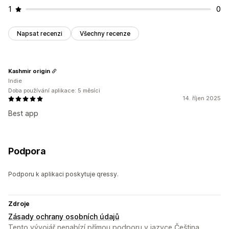
1
0
Napsat recenzi
Všechny recenze
Kashmir origin
Indie
Doba používání aplikace: 5 měsíci
14. říjen 2025
Best app
Podpora
Podporu k aplikaci poskytuje qressy.
Zdroje
Zásady ochrany osobních údajů
Tento vývojář nenabízí přímou podporu v jazyce Čeština.