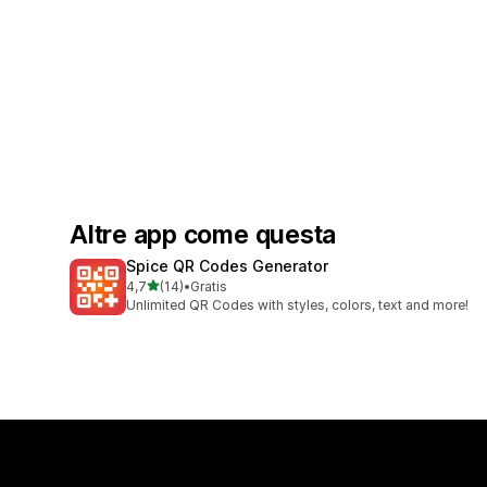
Altre app come questa
Spice QR Codes Generator
stelle su 5
4,7
(14)
•
Gratis
14 recensioni totali
Unlimited QR Codes with styles, colors, text and more!