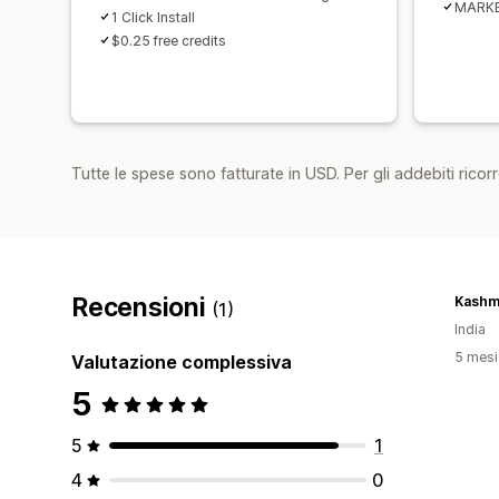
MARKE
1 Click Install
$0.25 free credits
Tutte le spese sono fatturate in USD. Per gli addebiti ricorre
Recensioni
Kashmi
(1)
India
5 mesi 
Valutazione complessiva
5
5
1
4
0