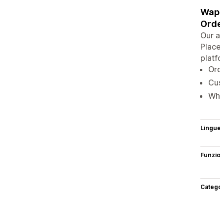
Waps
Orde
Our a
Place
platf
Ord
Cu
Wha
Lingu
Funzi
Categ