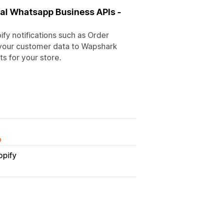
ial Whatsapp Business APIs -
fy notifications such as Order
c your customer data to Wapshark
s for your store.
o
opify