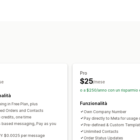
Pro
$25
se
/mese
o a $250/anno con un risparmio 
alità
Funzionalità
ing in Free Plan, plus
ted Orders and Contacts
Own Company Number
 credits, one time
Pay directly to Meta for usage 
s based messaging, Pay as you
Pre-defined & Custom Templa
Unlimited Contacts
Y: $0.0025 per message
Order Status Updates