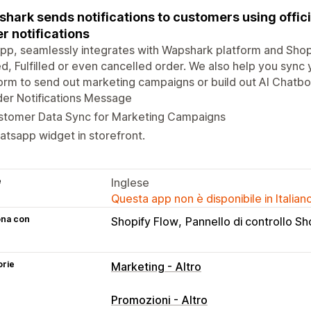
hark sends notifications to customers using offic
r notifications
pp, seamlessly integrates with Wapshark platform and Shopi
d, Fulfilled or even cancelled order. We also help you syn
orm to send out marketing campaigns or build out AI Chatbot
er Notifications Message
stomer Data Sync for Marketing Campaigns
tsapp widget in storefront.
e
Inglese
Questa app non è disponibile in Italian
ona con
Shopify Flow
Pannello di controllo Sh
orie
Marketing - Altro
Promozioni - Altro