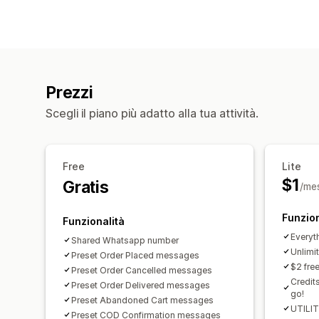
Prezzi
Scegli il piano più adatto alla tua attività.
Free
Lite
$1
Gratis
/me
Funzion
Funzionalità
Everyth
Shared Whatsapp number
Unlimi
Preset Order Placed messages
$2 free
Preset Order Cancelled messages
Credit
Preset Order Delivered messages
go!
Preset Abandoned Cart messages
UTILIT
Preset COD Confirmation messages