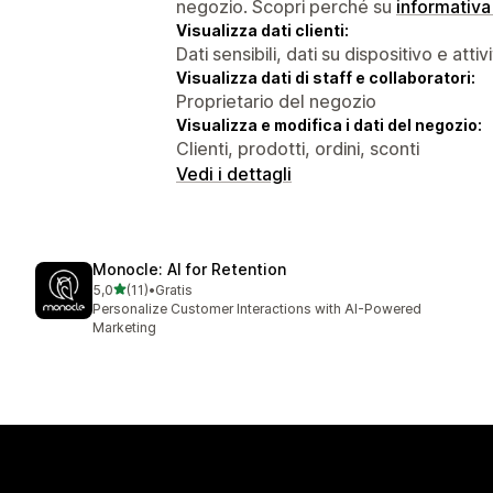
negozio. Scopri perché su
informativa
Visualizza dati clienti:
Dati sensibili, dati su dispositivo e attiv
Visualizza dati di staff e collaboratori:
Proprietario del negozio
Visualizza e modifica i dati del negozio:
Clienti, prodotti, ordini, sconti
Vedi i dettagli
Monocle: AI for Retention
stelle su 5
5,0
(11)
•
Gratis
11 recensioni totali
Personalize Customer Interactions with AI-Powered
Marketing