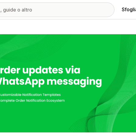
Sfogli
ria immagini in evidenza