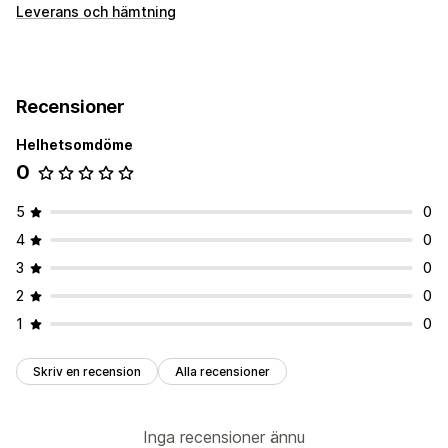
Leverans och hämtning
Recensioner
Helhetsomdöme
0
5
0
4
0
3
0
2
0
1
0
Skriv en recension
Alla recensioner
Inga recensioner ännu