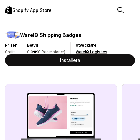
Shopify App Store
WareIQ Shipping Badges
Priser
Betyg
Utvecklare
Gratis
0,0
(0 Recensioner)
WareIQ Logistics
Installera