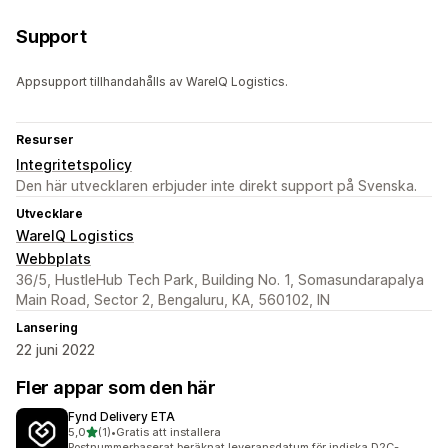
Support
Appsupport tillhandahålls av WareIQ Logistics.
Resurser
Integritetspolicy
Den här utvecklaren erbjuder inte direkt support på Svenska.
Utvecklare
WareIQ Logistics
Webbplats
36/5, HustleHub Tech Park, Building No. 1, Somasundarapalya
Main Road, Sector 2, Bengaluru, KA, 560102, IN
Lansering
22 juni 2022
Fler appar som den här
Fynd Delivery ETA
av 5 stjärnor
5,0
(1)
•
Gratis att installera
1 recensioner totalt
Postnummerbaserat beräknat leveransdatum för indiska D2C-