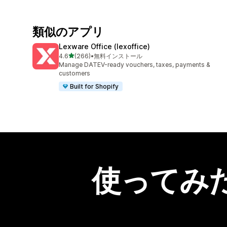
類似のアプリ
Lexware Office (lexoffice)
5つ星中
4.6
(266)
•
無料インストール
合計レビュー数：266件
Manage DATEV-ready vouchers, taxes, payments &
customers
Built for Shopify
使ってみ