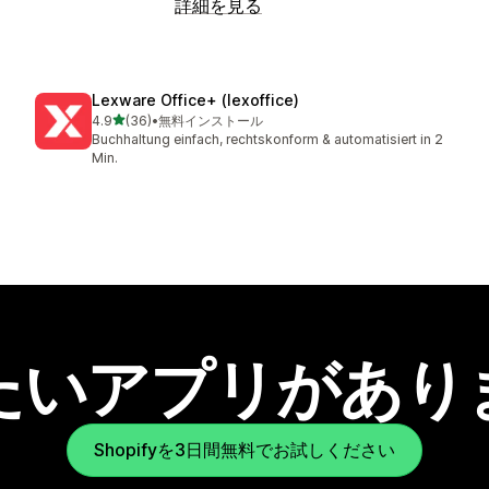
詳細を見る
Lexware Office+ (lexoffice)
5つ星中
4.9
(36)
•
無料インストール
合計レビュー数：36件
Buchhaltung einfach, rechtskonform & automatisiert in 2
Min.
たいアプリがあり
Shopifyを3日間無料でお試しください