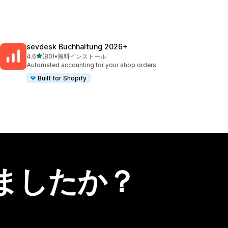
sevdesk Buchhaltung 2026+
5つ星中
4.6
(80)
•
無料インストール
合計レビュー数：80件
Automated accounting for your shop orders
Built for Shopify
ましたか？