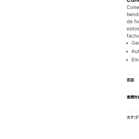
Conec
tiend
de fo
estos
factu
Gen
Aut
Emi
言語
連携対
カテゴ