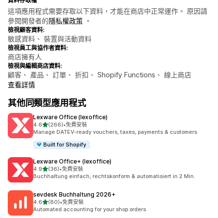
資料存取權
這項應用程式需要存取以下資料，才能在商店中正常運作。 原因請
參閱開發者的
隱私權政策
。
檢視顧客資料:
敏感資料、 裝置與活動資料
檢視員工與協作者資料:
商店擁有人
檢視與編輯商店資料:
顧客、 產品、 訂單、 折扣、 Shopify Functions、 線上商店
查看詳情
其他同類型應用程式
Lexware Office (lexoffice)
滿分 5 顆星
4.6
(266)
•
免費安裝
共有 266 則評價
Manage DATEV-ready vouchers, taxes, payments & customers
Built for Shopify
Lexware Office+ (lexoffice)
滿分 5 顆星
4.9
(36)
•
免費安裝
共有 36 則評價
Buchhaltung einfach, rechtskonform & automatisiert in 2 Min.
sevdesk Buchhaltung 2026+
滿分 5 顆星
4.6
(80)
•
免費安裝
共有 80 則評價
Automated accounting for your shop orders