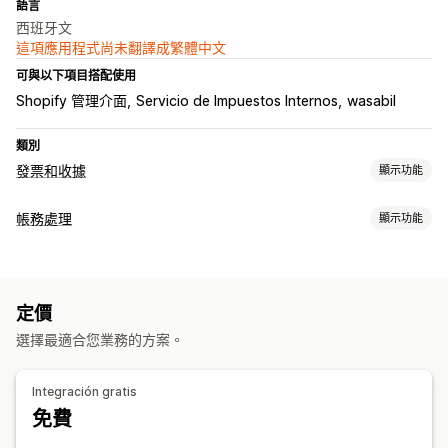
語言
西班牙文
這項應用程式尚未翻譯成繁體中文
可與以下項目搭配使用
Shopify 管理介面
Servicio de Impuestos Internos
wasabil
類別
發票和收據
顯示功能
文件類型
帳務處理
顯示功能
發票
財務報告
自訂
收入與餘額
費用追蹤
自訂報告
計算稅額
定價
財務營運
選擇最適合您業務的方案。
計費與開立發票
稅務減免項目
免稅項目
資料自動同步處理
Integración gratis
免費
支付款項
顧客
錯誤解決
歷史資料匯入