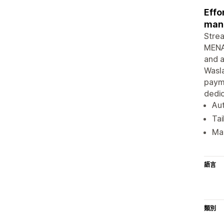
Effo
man
Strea
MENA 
and a
Wasla
payme
dedi
Aut
Tai
Man
語言
類別