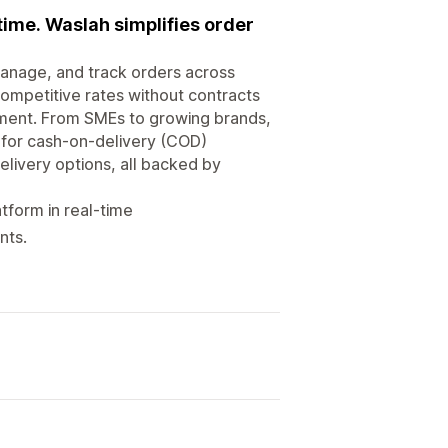
 time. Waslah simplifies order
 manage, and track orders across
ompetitive rates without contracts
ement. From SMEs to growing brands,
t for cash-on-delivery (COD)
livery options, all backed by
tform in real-time
nts.