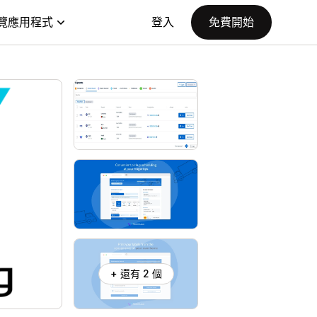
覽應用程式
登入
免費開始
+ 還有 2 個