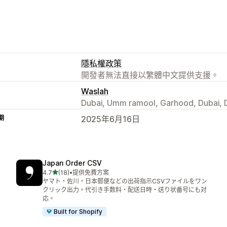
隱私權政策
開發者無法直接以繁體中文提供支援。
Waslah
Dubai, Umm ramool, Garhood, Dubai, 
期
2025年6月16日
Japan Order CSV
滿分 5 顆星
4.7
(18)
•
提供免費方案
共有 18 則評價
ヤマト・佐川・日本郵便などの出荷指示CSVファイルをワン
クリック出力。代引き手数料・配送日時・送り状番号にも対
応。
Built for Shopify