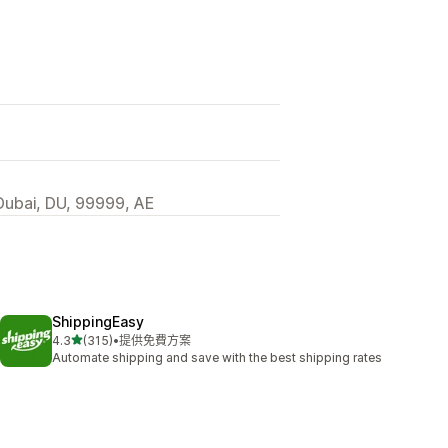
Dubai, DU, 99999, AE
ShippingEasy
滿分 5 顆星
4.3
(315)
•
提供免費方案
共有 315 則評價
Automate shipping and save with the best shipping rates