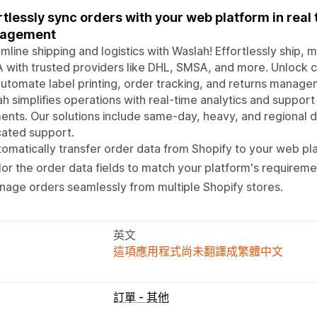
rtlessly sync orders with your web platform in real
agement
mline shipping and logistics with Waslah! Effortlessly ship,
with trusted providers like DHL, SMSA, and more. Unlock c
utomate label printing, order tracking, and returns manag
h simplifies operations with real-time analytics and suppor
nts. Our solutions include same-day, heavy, and regional de
cated support.
omatically transfer order data from Shopify to your web pla
lor the order data fields to match your platform's requireme
age orders seamlessly from multiple Shopify stores.
英文
這項應用程式尚未翻譯成繁體中文
訂單 - 其他