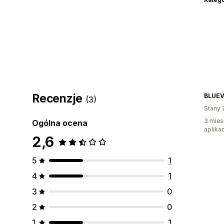
Recenzje
BLUE
(3)
Stany 
3 mies
Ogólna ocena
aplikac
2,6
5
1
4
1
3
0
2
0
1
1