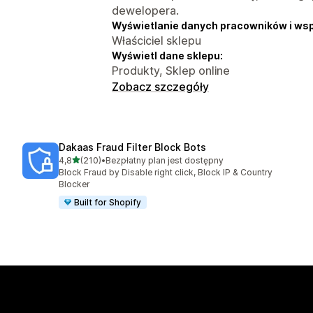
dewelopera.
Wyświetlanie danych pracowników i ws
Właściciel sklepu
Wyświetl dane sklepu:
Produkty, Sklep online
Zobacz szczegóły
Dakaas Fraud Filter Block Bots
na 5 gwiazdek
4,8
(210)
•
Bezpłatny plan jest dostępny
Łączna liczba recenzji: 210
Block Fraud by Disable right click, Block IP & Country
Blocker
Built for Shopify