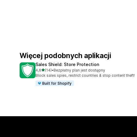
Więcej podobnych aplikacji
Sales Shield: Store Protection
na 5 gwiazdek
4,6
(14)
•
Bezpłatny plan jest dostępny
Łączna liczba recenzji: 14
Block sales spies, restrict countries & stop content theft!
Built for Shopify