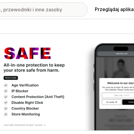
Przeglądaj aplika
nione obrazy w galerii