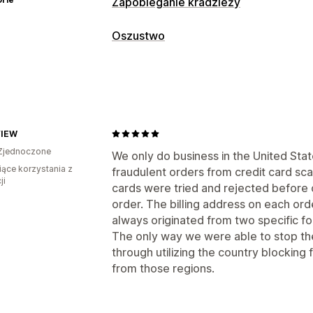
Zapobieganie kradzieży
Zasoby chronione
Oszustwo
Opisy produktów
Zawartość bloga
Typy oszustw
Dane sklepu
Kod strony internetowej
Boty
Działania zablokowane
Narzędzia do zapobiegania
Kopiowanie i wklejanie
Zaznaczanie 
VIEW
Weryfikacja tożsamości
Ochrona zaw
Przechwytywanie zawartości ekranu
Zjednoczone
Wykrywanie oparte na sztucznej intel
We only do business in the United Stat
Pobieranie obrazów
Zapisywanie ob
iące korzystania z
fraudulent orders from credit card sc
Inspekcja elementów
Ekstrakcja dan
ji
Alerty i analizy
cards were tried and rejected before o
Narzędzia dla programistów
Skróty 
Powiadomienia aplikacji
Powiadomien
order. The billing address on each or
Komunikat o prawach autorskich
always originated from two specific fo
The only way we were able to stop th
through utilizing the country blocking f
from those regions.