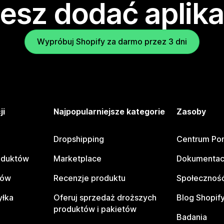
esz dodać aplika
Wypróbuj Shopify za darmo przez 3 dni
ji
Najpopularniejsze kategorie
Zasoby
Dropshipping
Centrum Po
oduktów
Marketplace
Dokumentac
tów
Recenzje produktu
Społeczność
yłka
Oferuj sprzedaż droższych
Blog Shopif
produktów i pakietów
Badania