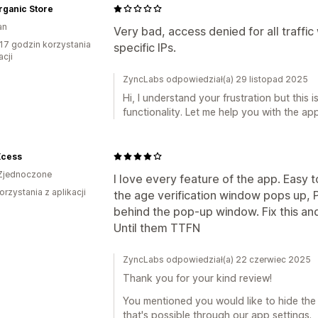
rganic Store
an
Very bad, access denied for all traffi
17 godzin korzystania
specific IPs.
acji
ZyncLabs odpowiedział(a) 29 listopad 2025
Hi, I understand your frustration but this
functionality. Let me help you with the ap
Xcess
Zjednoczone
I love every feature of the app. Easy t
orzystania z aplikacji
the age verification window pops up, P
behind the pop-up window. Fix this and 
Until them TTFN
ZyncLabs odpowiedział(a) 22 czerwiec 2025
Thank you for your kind review!
You mentioned you would like to hide th
that's possible through our app settings.