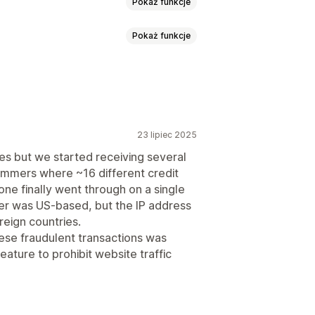
Pokaż funkcje
Pokaż funkcje
Obrazy
Tekst
Zasoby cyfrowe
tekstu
23 lipiec 2025
artości
Wykrywanie botów
Zrzut ekranu
Right-click
igencji
es but we started receiving several
razów
Przeciągnij i upuść
ammers where ~16 different credit
ych z witryny
ne finally went through on a single
klawiszowe
Dostęp z adresu IP
ia e-mail
Powiadomienia SMS
der was US-based, but the IP address
reign countries.
ese fraudulent transactions was
eature to prohibit website traffic