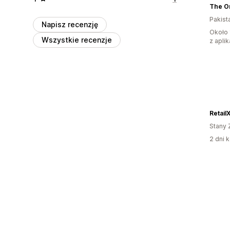
The O
Pakist
Napisz recenzję
Około 
Wszystkie recenzje
z aplik
Retail
Stany 
2 dni k