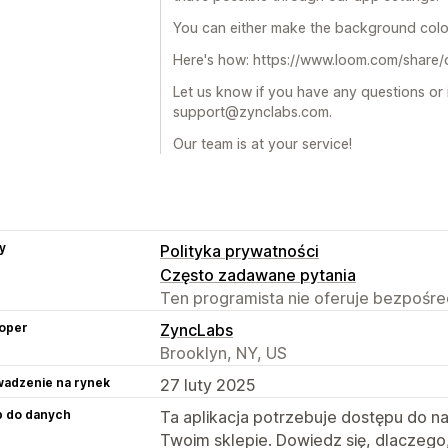
You can either make the background color 
Here's how: https://www.loom.com/sha
Let us know if you have any questions or 
support@zynclabs.com.
Our team is at your service!
y
Polityka prywatności
Często zadawane pytania
Ten programista nie oferuje bezpośred
oper
ZyncLabs
Brooklyn, NY, US
adzenie na rynek
27 luty 2025
p do danych
Ta aplikacja potrzebuje dostępu do n
Twoim sklepie. Dowiedz się, dlaczego