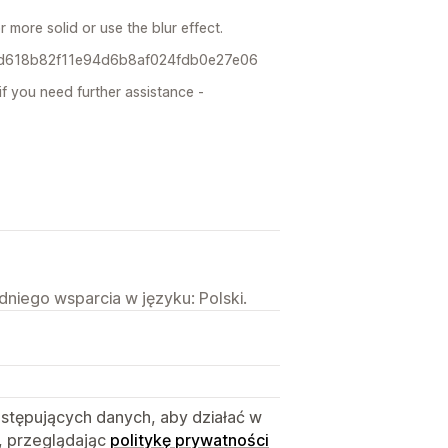
more solid or use the blur effect.
re/d618b82f11e94d6b8af024fdb0e27e06
if you need further assistance -
niego wsparcia w języku: Polski.
astępujących danych, aby działać w
, przeglądając
politykę prywatności