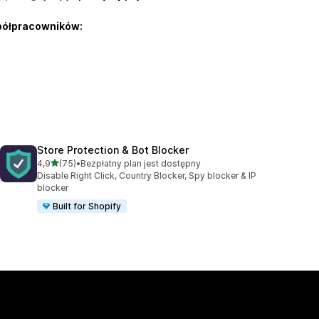
półpracowników:
Store Protection & Bot Blocker
na 5 gwiazdek
4,9
(75)
•
Bezpłatny plan jest dostępny
Łączna liczba recenzji: 75
Disable Right Click, Country Blocker, Spy blocker & IP
blocker
Built for Shopify