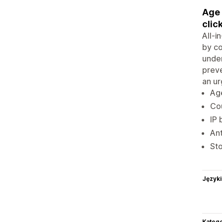
Age 
click
All-i
by co
under
preve
an ur
Age
Cou
IP 
Ant
Sto
Języki
Katego