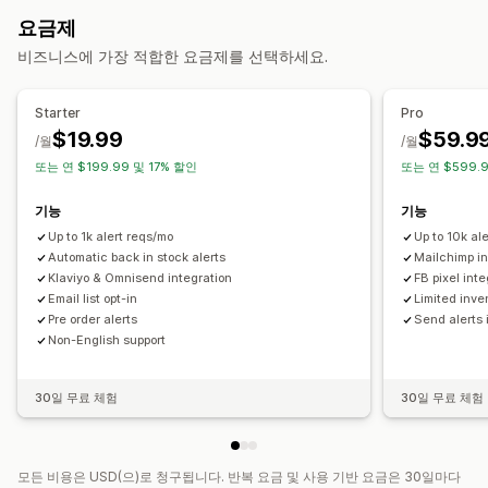
이메일 캠페인
교차 판매 이메일
후속 조치 이메일
알림 설정
알림 버튼
팝업
화이트 리스트
요금제
재입고 알림 이메일
추천 제품
비즈니스에 가장 적합한 요금제를 선택하세요.
분석 및 보고
캠페인 관리
고객 수요
실적 보고서
이메일 캡처 목록
SMS 캡처 목록
트리거 및 규칙
자동화
Starter
Pro
세분화
태그 지정
$19.99
$59.9
/월
/월
또는 연 $199.99 및 17% 할인
또는 연 $599.9
기능
기능
Up to 1k alert reqs/mo
Up to 10k al
Automatic back in stock alerts
Mailchimp in
Klaviyo & Omnisend integration
FB pixel int
Email list opt-in
Limited inve
Pre order alerts
Send alerts 
Non-English support
30일 무료 체험
30일 무료 체험
모든 비용은 USD(으)로 청구됩니다. 반복 요금 및 사용 기반 요금은 30일마다