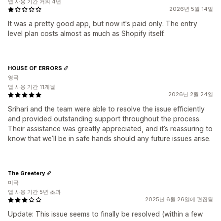
앱 사용 기간 거의 4년
2026년 5월 14일
It was a pretty good app, but now it's paid only. The entry
level plan costs almost as much as Shopify itself.
HOUSE OF ERRORS
영국
앱 사용 기간 11개월
2026년 2월 24일
Srihari and the team were able to resolve the issue efficiently
and provided outstanding support throughout the process.
Their assistance was greatly appreciated, and it’s reassuring to
know that we’ll be in safe hands should any future issues arise.
The Greetery
미국
앱 사용 기간 5년 초과
2025년 6월 26일에 편집됨
Update: This issue seems to finally be resolved (within a few