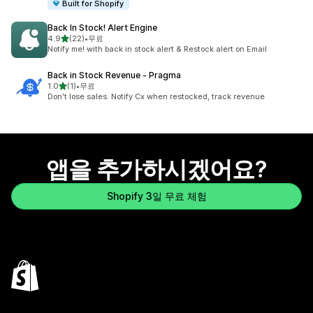
Built for Shopify
Back In Stock! Alert Engine
별 5개 중
4.9
(22)
•
무료
총 리뷰 22개
Notify me! with back in stock alert & Restock alert on Email
Back in Stock Revenue ‑ Pragma
별 5개 중
1.0
(1)
•
무료
총 리뷰 1개
Don't lose sales. Notify Cx when restocked, track revenue
앱을 추가하시겠어요?
Shopify 3일 무료 체험