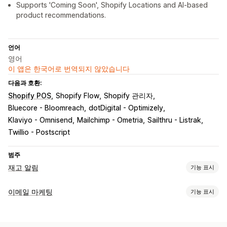
Supports 'Coming Soon', Shopify Locations and AI-based
product recommendations.
언어
영어
이 앱은 한국어로 번역되지 않았습니다
다음과 호환:
Shopify POS
Shopify Flow
Shopify 관리자
Bluecore - Bloomreach
dotDigital - Optimizely
Klaviyo - Omnisend
Mailchimp - Ometria
Sailthru - Listrak
Twillio - Postscript
범주
재고 알림
기능 표시
알림
이메일 마케팅
기능 표시
자동 알림
수동 알림
모두 보내기
재입고
SMS
캠페인 유형
맞춤 설정