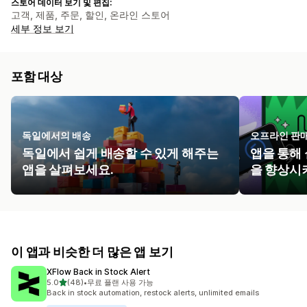
스토어 데이터 보기 및 편집:
고객, 제품, 주문, 할인, 온라인 스토어
세부 정보 보기
포함 대상
독일에서의 배송
오프라인 판
독일에서 쉽게 배송할 수 있게 해주는
앱을 통해 
앱을 살펴보세요.
을 향상시
이 앱과 비슷한 더 많은 앱 보기
XFlow Back in Stock Alert
별 5개 중
5.0
(48)
•
무료 플랜 사용 가능
총 리뷰 48개
Back in stock automation, restock alerts, unlimited emails