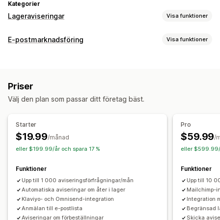
Kategorier
Lageraviseringar
Visa funktioner
Aviseringar
E-postmarknadsföring
Visa funktioner
Automatiska aviseringar
Manuella aviseringar
Kampanjtyper
Batchutskick
Tillbaka i lager
SMS
E-postkampanjer
Mejl för korsförsäljning
Anpassning
Priser
Uppföljningsmejl
Mejl om att varor åter finns i lager
Aviseringsinställningar
Aviseringsknapp
Popup-fönster
Välj den plan som passar ditt företag bäst.
Produktrekommendationer
Väntelista
Kampanjhantering
Starter
Pro
Analyser och rapporter
Insamling av e-postadresser
Insamling av telefonnummer
$19.99
$59.99
/månad
/
Kundefterfrågan
Resultatrapporter
Utlösare och regler
Automatiseringar
Segmentering
eller $199.99/år och spara 17 %
eller $599.99/
Taggning
Funktioner
Funktioner
Upp till 1 000 aviseringsförfrågningar/mån
Upp till 10 
Automatiska aviseringar om åter i lager
Mailchimp-i
Klaviyo- och Omnisend-integration
Integration
Anmälan till e-postlista
Begränsad l
Aviseringar om förbeställningar
Skicka avis