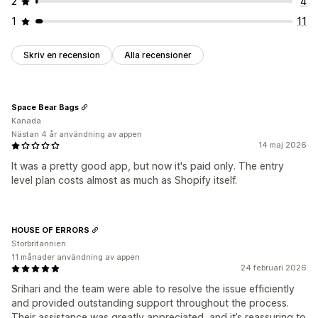
2
4
1
11
Skriv en recension
Alla recensioner
Space Bear Bags
Kanada
Nästan 4 år användning av appen
14 maj 2026
It was a pretty good app, but now it's paid only. The entry
level plan costs almost as much as Shopify itself.
HOUSE OF ERRORS
Storbritannien
11 månader användning av appen
24 februari 2026
Srihari and the team were able to resolve the issue efficiently
and provided outstanding support throughout the process.
Their assistance was greatly appreciated, and it’s reassuring to