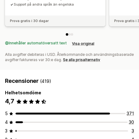
Support på andra språk än engelska
Prova gratis i 30 dagar
Prova gratis i
Innehåller automatöversatt text
Visa original
Alla avgifter debiteras i USD. Återkommande och användningsbaserade
avgifter faktureras var 30:e dag.
Se alla prisalternativ
Recensioner
(419)
Helhetsomdöme
4,7
5
371
4
30
3
3