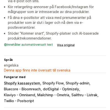
via e-post och sms.
Kör retargeting-annonser på Facebook/Instagram för
målgrupper som är intresserade av dina produkter.
Få dina e-postlistor att växa med prenumeranter på
produkter som är slut i lager och nå dem via e-
postleverantörer.
Stöder ”Kommer snart”, Shopify-platser och AI-baserade
produktrekommendationer.
Innehåller automatöversatt text
Visa original
Språk
engelska
Denna app finns inte översatt till svenska
Fungerar med
Shopify kassasystem
Shopify Flow
Shopify-admin
Bluecore - Bloomreach
dotDigital - Optimizely
Klaviyo - Omnisend
Mailchimp - Ometria
Sailthru - Listrak
Twillio - Postscript