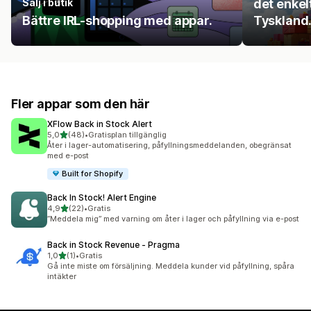
Sälj i butik
det enkelt
Bättre IRL-shopping med appar.
Tyskland
Fler appar som den här
XFlow Back in Stock Alert
av 5 stjärnor
5,0
(48)
•
Gratisplan tillgänglig
48 recensioner totalt
Åter i lager-automatisering, påfyllningsmeddelanden, obegränsat
med e-post
Built for Shopify
Back In Stock! Alert Engine
av 5 stjärnor
4,9
(22)
•
Gratis
22 recensioner totalt
”Meddela mig” med varning om åter i lager och påfyllning via e-post
Back in Stock Revenue ‑ Pragma
av 5 stjärnor
1,0
(1)
•
Gratis
1 recensioner totalt
Gå inte miste om försäljning. Meddela kunder vid påfyllning, spåra
intäkter