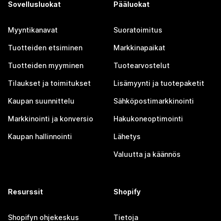
Sovellusluokat
Pääluokat
Myyntikanavat
Suoratoimitus
Tuotteiden etsiminen
Markkinapaikat
Tuotteiden myyminen
Tuotearvostelut
Tilaukset ja toimitukset
Lisämyynti ja tuotepaketit
Kaupan suunnittelu
Sähköpostimarkkinointi
Markkinointi ja konversio
Hakukoneoptimointi
Kaupan hallinnointi
Lähetys
Valuutta ja käännös
Resurssit
Shopify
Shopifyn ohjekeskus
Tietoja