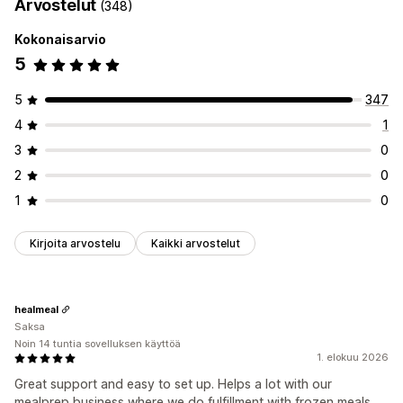
Arvostelut
(348)
Kokonaisarvio
5
5
347
4
1
3
0
2
0
1
0
Kirjoita arvostelu
Kaikki arvostelut
healmeal
Saksa
Noin 14 tuntia sovelluksen käyttöä
1. elokuu 2026
Great support and easy to set up. Helps a lot with our
mealprep business where we do fulfillment with frozen meals