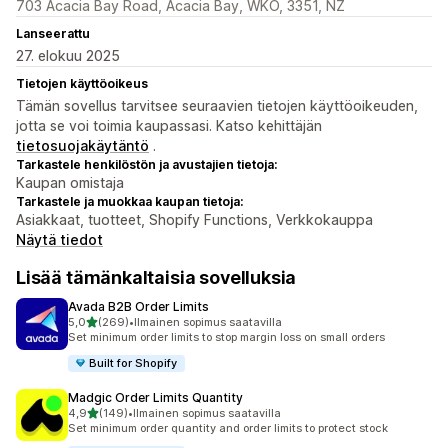
703 Acacia Bay Road, Acacia Bay, WKO, 3351, NZ
Lanseerattu
27. elokuu 2025
Tietojen käyttöoikeus
Tämän sovellus tarvitsee seuraavien tietojen käyttöoikeuden,
jotta se voi toimia kaupassasi. Katso kehittäjän
tietosuojakäytäntö
.
Tarkastele henkilöstön ja avustajien tietoja:
Kaupan omistaja
Tarkastele ja muokkaa kaupan tietoja:
Asiakkaat, tuotteet, Shopify Functions, Verkkokauppa
Näytä tiedot
Lisää tämänkaltaisia sovelluksia
Avada B2B Order Limits
/ 5 tähteä
5,0
(269)
•
Ilmainen sopimus saatavilla
269 arvostelua yhteensä
Set minimum order limits to stop margin loss on small orders
Built for Shopify
Madgic Order Limits Quantity
/ 5 tähteä
4,9
(149)
•
Ilmainen sopimus saatavilla
149 arvostelua yhteensä
Set minimum order quantity and order limits to protect stock