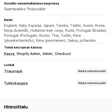
Suosittu samankaltaisissa kaupoissa
Sijaintipaikka Yhdysvallat
Kielet
Englanti, Italia, Espanja, Japani, Tanska, Tšekki, Suomi, Korea,
Norja (bokmål), Hollannin kieli, norja, Puola, Portugali (Brasilia),
Portugali (Portugali), Ruotsi, Thai, Turkki, Kiina
(yksinkertaistettu), Kiina (perinteinen), Saksa, ja Ranska
Toimii seuraavan kanssa:
Kassa
Shopify Admin
Admin
Checkout
Luokat
Tilausrajat
Näytä ominaisuudet
Rajasäännöt
Tukkukauppa
Näytä ominaisuudet
Ostoskoripohjainen
Enimmäismäärä
Vähimmäismäärä
Hinnoitteluvaihtoehdot
Aikaperusteiset
Painoperusteinen
Maksupohjainen
Asiakasryhmät
Asiakastunnisteet
Tuotekohtainen
Versiokohtainen
Kokoelmakohtainen
Hinnoittelu
Ostotiheys
Asiakastunnisteet
Geolokaatio
Tilausten hallinta