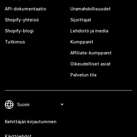
API-dokumentaatio
Uramahdollisuudet
Shopify-yhteisö
Sijoittajat
Shopify-blogi
Lehdistö ja media
Tutkimus
Kumppanit
Affiliate-kumppanit
Oikeudelliset asiat
Palvelun tila
Kehittäjän kirjautuminen
Käyttöehdot