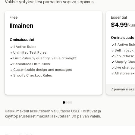
Valitse yrityksellesi parhaiten sopiva sopimus.
Vähimmäistilaukset
Tilausrajat
Varaston synkronointi
Ilmoitusasetukset
Ostoskorihälytykset
Kassahälytykset
Free
Essential
Tuotesivuhälytykset
Ponnahdusilmoitukset
$4.99
Ilmainen
/ku
Mukautettu brändäys
Mukautetut viestit
Monikielisyys
Ominaisuude
Käännös
Ominaisuudet
5 Active Rul
1 Active Rules
Sell in pack 
Unlimited Test Rules
Repurchase 
Limit Rules by quantity, value or weight
Shopify Che
Scheduled Limit Rules
Live chat su
Customizable design and messages
All stores e
Shopify Checkout Rules
7 päivän maks
Kaikki maksut laskutetaan valuutassa USD. Toistuvat ja
käyttöperusteiset maksut laskutetaan 30 päivän välein.