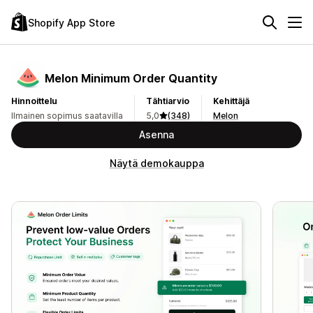
Shopify App Store
Melon Minimum Order Quantity
Hinnoittelu
Tähtiarvio
Kehittäjä
Ilmainen sopimus saatavilla
5,0
(348)
Melon
Asenna
Näytä demokauppa