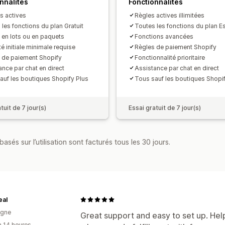
nnalités
Fonctionnalités
es actives
Règles actives illimitées
 les fonctions du plan Gratuit
Toutes les fonctions du plan Es
 en lots ou en paquets
Fonctions avancées
é initiale minimale requise
Règles de paiement Shopify
 de paiement Shopify
Fonctionnalité prioritaire
ance par chat en direct
Assistance par chat en direct
auf les boutiques Shopify Plus
Tous sauf les boutiques Shopif
tuit de 7 jour(s)
Essai gratuit de 7 jour(s)
asés sur l’utilisation sont facturés tous les 30 jours.
eal
agne
Great support and easy to set up. Hel
n 14 heures