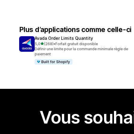
Plus d’applications comme celle-ci
Avada Order Limits Quantity
étoile(s) sur 5
5,0
(268)
•
Forfait gratuit disponible
268 avis au total
Définir une limite pour la commande minimale règle de
paiement
Built for Shopify
Vous souhai