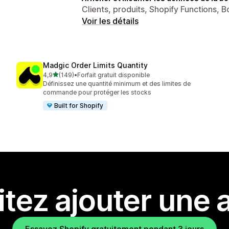
Clients, produits, Shopify Functions, B
Voir les détails
Madgic Order Limits Quantity
étoile(s) sur 5
4,9
(149)
•
Forfait gratuit disponible
149 avis au total
Définissez une quantité minimum et des limites de
commande pour protéger les stocks
Built for Shopify
tez ajouter une a