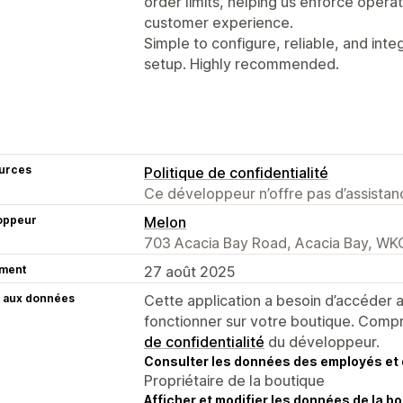
order limits, helping us enforce operat
customer experience.
Simple to configure, reliable, and int
setup. Highly recommended.
urces
Politique de confidentialité
Ce développeur n’offre pas d’assistanc
oppeur
Melon
703 Acacia Bay Road, Acacia Bay, WK
ment
27 août 2025
 aux données
Cette application a besoin d’accéder
fonctionner sur votre boutique. Compr
de confidentialité
du développeur.
Consulter les données des employés et 
Propriétaire de la boutique
Afficher et modifier les données de la bo