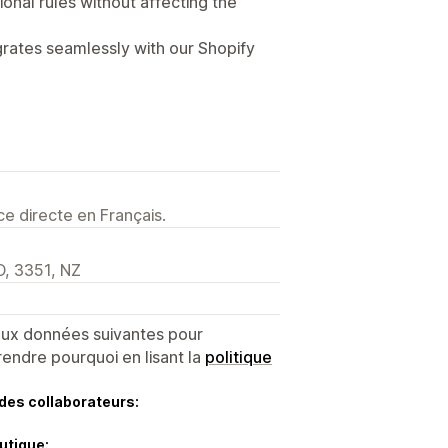
ional rules without affecting the
egrates seamlessly with our Shopify
e directe en Français.
O, 3351, NZ
 aux données suivantes pour
endre pourquoi en lisant la
politique
des collaborateurs:
utique: