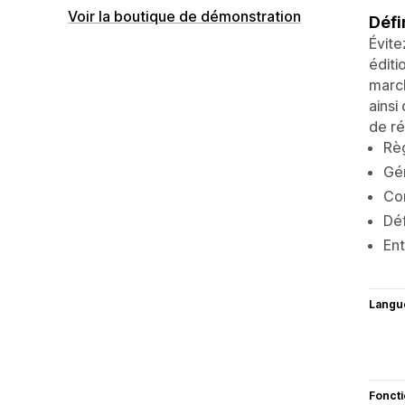
Voir la boutique de démonstration
Défi
Évite
éditi
marc
ainsi
de ré
Règ
Gér
Con
Déf
Ent
Langu
Fonct