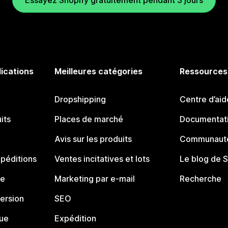
Essayez Shopify gratuitement pendant 3 jours
lications
Meilleures catégories
Ressources
Dropshipping
Centre d’aid
its
Places de marché
Documentati
Avis sur les produits
Communauté
péditions
Ventes incitatives et lots
Le blog de 
ue
Marketing par e-mail
Recherche
ersion
SEO
que
Expédition