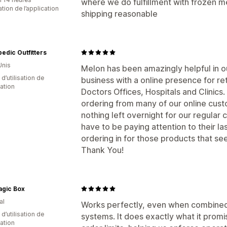
where we do fulfillment with frozen 
sation de l’application
shipping reasonable
edic Outfitters
Unis
Melon has been amazingly helpful in ou
d’utilisation de
business with a online presence for re
cation
Doctors Offices, Hospitals and Clinics.
ordering from many of our online custo
nothing left overnight for our regular cl
have to be paying attention to their la
ordering in for those products that se
Thank You!
agic Box
al
Works perfectly, even when combined
 d’utilisation de
systems. It does exactly what it pro
cation