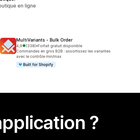
outique en ligne
MultiVariants ‑ Bulk Order
étoile(s) sur 5
4,9
(338)
•
Forfait gratuit disponible
338 avis au total
Commandes en gros B2B : assortissez les variantes
avec le contrôle min/max
Built for Shopify
pplication ?