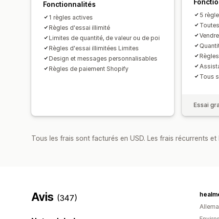
Fonctio
Fonctionnalités
5 règl
1 règles actives
Toutes
Règles d'essai illimité
Vendre
Limites de quantité, de valeur ou de poi
Quantit
Règles d'essai illimitées Limites
Règles
Design et messages personnalisables
Assist
Règles de paiement Shopify
Tous s
Essai gra
Tous les frais sont facturés en USD. Les frais récurrents et b
Avis
healm
(347)
Allem
Enviro