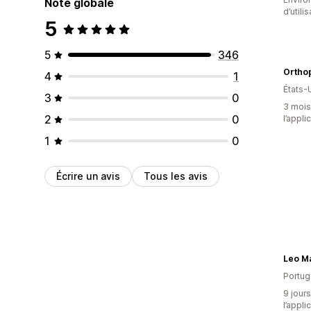
Note globale
d’utili
5
5
346
Orthop
4
1
États-
3
0
3 mois 
2
0
l’appli
1
0
Écrire un avis
Tous les avis
Leo M
Portug
9 jours
l’appli