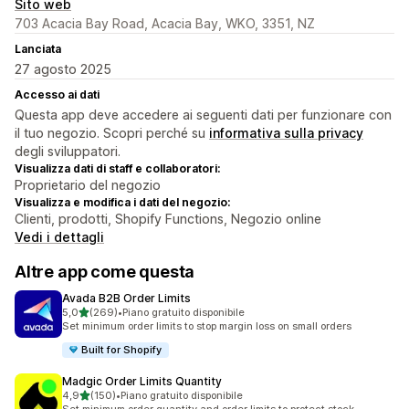
Sito web
703 Acacia Bay Road, Acacia Bay, WKO, 3351, NZ
Lanciata
27 agosto 2025
Accesso ai dati
Questa app deve accedere ai seguenti dati per funzionare con
il tuo negozio. Scopri perché su
informativa sulla privacy
degli sviluppatori.
Visualizza dati di staff e collaboratori:
Proprietario del negozio
Visualizza e modifica i dati del negozio:
Clienti, prodotti, Shopify Functions, Negozio online
Vedi i dettagli
Altre app come questa
Avada B2B Order Limits
stelle su 5
5,0
(269)
•
Piano gratuito disponibile
269 recensioni totali
Set minimum order limits to stop margin loss on small orders
Built for Shopify
Madgic Order Limits Quantity
stelle su 5
4,9
(150)
•
Piano gratuito disponibile
150 recensioni totali