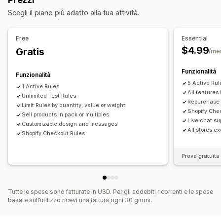
In base alla collezione
Frequenza di acquisto
Gestione degli ordini
Scegli il piano più adatto alla tua attività.
Tag dei clienti
Geolocalizzazione
Minimi d’ordine
Limiti degli ordini
Sincronizzazione delle scorte
Impostazioni delle notifiche
Free
Essential
Avvisi nel carrello
Avvisi al check-out
$4.99
Gratis
/me
Avvisi nelle pagine dei prodotti
Pop-up
Funzionalità
Branding personalizzato
Messaggi personalizzati
Funzionalità
5 Active Rul
Multilingua
Traduzione
1 Active Rules
All features 
Unlimited Test Rules
Repurchase 
Limit Rules by quantity, value or weight
Shopify Che
Sell products in pack or multiples
Live chat su
Customizable design and messages
All stores e
Shopify Checkout Rules
Prova gratuita 
Tutte le spese sono fatturate in USD. Per gli addebiti ricorrenti e le spese
basate sull’utilizzo ricevi una fattura ogni 30 giorni.