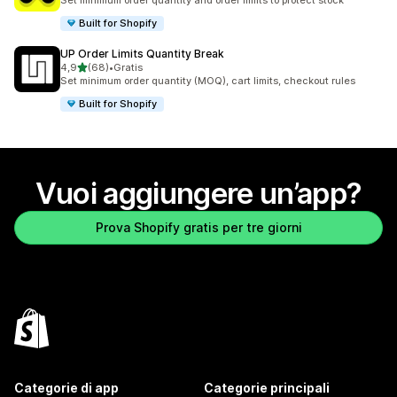
Set minimum order quantity and order limits to protect stock
Built for Shopify
UP Order Limits Quantity Break
stelle su 5
4,9
(68)
•
Gratis
68 recensioni totali
Set minimum order quantity (MOQ), cart limits, checkout rules
Built for Shopify
Vuoi aggiungere un’app?
Prova Shopify gratis per tre giorni
Categorie di app
Categorie principali