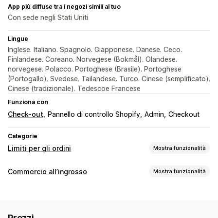
App più diffuse tra i negozi simili al tuo
Con sede negli Stati Uniti
Lingue
Inglese. Italiano. Spagnolo. Giapponese. Danese. Ceco.
Finlandese. Coreano. Norvegese (Bokmål). Olandese.
norvegese. Polacco. Portoghese (Brasile). Portoghese
(Portogallo). Svedese. Tailandese. Turco. Cinese (semplificato).
Cinese (tradizionale). Tedescoe Francese
Funziona con
Check-out
Pannello di controllo Shopify
Admin
Checkout
Categorie
Limiti per gli ordini
Mostra funzionalità
Regole sui limiti
Commercio all’ingrosso
Mostra funzionalità
In base al carrello
Quantità massima
Quantità minima
Opzioni di prezzo
In base all’ora
In base al peso
In base al prezzo
Gruppi di clienti
Aggiunta di tag dei clienti
In base al prodotto
In base alla variante
Prezzi