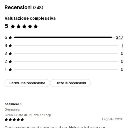
Recensioni
(348)
Valutazione complessiva
5
5
347
4
1
3
0
2
0
1
0
Scrivi una recensione
Tutte le recensioni
healmeal
Germania
Circa 14 ore di utilizzo dell’app
1 agosto 2026
Great support and easy to set up. Helps a lot with our