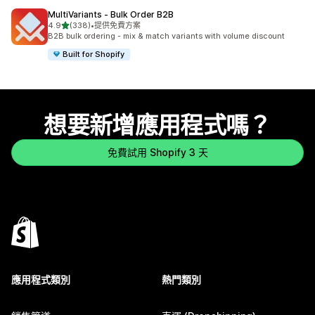
MultiVariants ‑ Bulk Order B2B
滿分 5 顆星
4.9
(338)
•
提供免費方案
共有 338 則評價
B2B bulk ordering - mix & match variants with volume discount
Built for Shopify
想要新增應用程式嗎？
免費試用 Shopify 3 天
應用程式類別
熱門類別