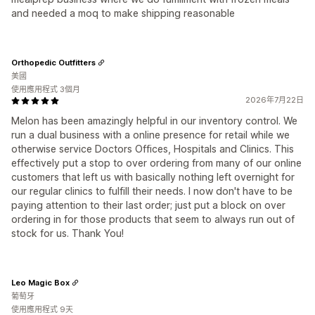
and needed a moq to make shipping reasonable
Orthopedic Outfitters
美國
使用應用程式 3個月
2026年7月22日
Melon has been amazingly helpful in our inventory control. We
run a dual business with a online presence for retail while we
otherwise service Doctors Offices, Hospitals and Clinics. This
effectively put a stop to over ordering from many of our online
customers that left us with basically nothing left overnight for
our regular clinics to fulfill their needs. I now don't have to be
paying attention to their last order; just put a block on over
ordering in for those products that seem to always run out of
stock for us. Thank You!
Leo Magic Box
葡萄牙
使用應用程式 9天