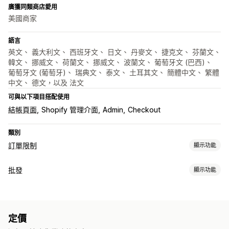
廣獲同類商店愛用
美國商家
語言
英文、 義大利文、 西班牙文、 日文、 丹麥文、 捷克文、 芬蘭文、
韓文、 挪威文、 荷蘭文、 挪威文、 波蘭文、 葡萄牙文 (巴西)、
葡萄牙文 (葡萄牙)、 瑞典文、 泰文、 土耳其文、 簡體中文、 繁體
中文、 德文，以及 法文
可與以下項目搭配使用
結帳頁面
Shopify 管理介面
Admin
Checkout
類別
訂單限制
顯示功能
限制規則
批發
顯示功能
依購物車設定
數量上限
數量下限
依時間設定
依重量設定
定價選項
依價格設定
特定商品
特定子類
特定商品系列
購買頻率
顧客群組
顧客標記
顧客標籤
地理位置
定價
訂單管理
通知設定