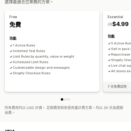
選擇最適合您業務的方案。
最低訂購量
訂單限制
庫存同步
購物車提醒
結帳提醒
產品頁面提醒
彈出式視窗
自訂品牌行銷
自訂訊息
多國語言
翻譯
Free
Essential
$4.99
免費
/月
功能
功能
5 Active Rul
1 Active Rules
Sell in pack 
Unlimited Test Rules
Repurchase 
Limit Rules by quantity, value or weight
Shopify Che
Scheduled Limit Rules
Live chat su
Customizable design and messages
All stores e
Shopify Checkout Rules
7 天免費試用
所有費用均以 USD 計價。 定期費用和依使用量計費方案，均以 30 天為週期
收費。