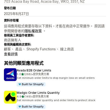
703 Acacia Bay Road, Acacia Bay, WKO, 3351, NZ
發布日期
2025年8月27日
資料存取權
這項應用程式需要存取以下資料，才能在商店中正常運作。 原因請
參閱開發者的
隱私權政策
。
檢視員工與協作者資料:
商店擁有人
檢視與編輯商店資料:
顧客、 產品、 Shopify Functions、 線上商店
查看詳情
其他同類型應用程式
Avada B2B Order Limits
滿分 5 顆星
5.0
(268)
•
提供免費方案
共有 268 則評價
Set minimum order limits to stop margin loss on small orders
Built for Shopify
Madgic Order Limits Quantity
滿分 5 顆星
4.9
(149)
•
提供免費方案
共有 149 則評價
Set minimum order quantity and order limits to protect stock
Built for Shopify