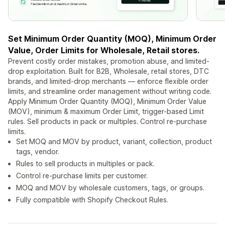
Set Minimum Order Quantity (MOQ), Minimum Order
Value, Order Limits for Wholesale, Retail stores.
Prevent costly order mistakes, promotion abuse, and limited-
drop exploitation. Built for B2B, Wholesale, retail stores, DTC
brands, and limited-drop merchants — enforce flexible order
limits, and streamline order management without writing code.
Apply Minimum Order Quantity (MOQ), Minimum Order Value
(MOV), minimum & maximum Order Limit, trigger-based Limit
rules. Sell products in pack or multiples. Control re-purchase
limits.
Set MOQ and MOV by product, variant, collection, product
tags, vendor.
Rules to sell products in multiples or pack.
Control re-purchase limits per customer.
MOQ and MOV by wholesale customers, tags, or groups.
Fully compatible with Shopify Checkout Rules.