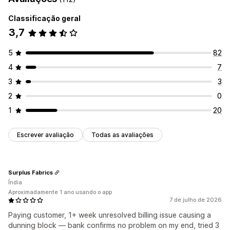
Opções de exibição
Classificação geral
Respostas automatizadas
Criador de pop-ups
Acionadores
Modelos
3,7
Recuperação de carrinho
Widgets personalizáveis
Em vários idiomas
Verificação de pagamento em dinheiro na entrega
5
82
Descontos
Perguntas frequentes
Respostas rápidas
4
7
Atualizações de pedidos
3
3
Personalização
2
0
Emojis e adesivos
Horário comercial
1
20
Mensagens de boas-vindas
Botões de chat
Atribuição de chat
Flows de chat
Escrever avaliação
Todas as avaliações
Surplus Fabrics
Índia
Aproximadamente 1 ano usando o app
7 de julho de 2026
Paying customer, 1+ week unresolved billing issue causing a
dunning block — bank confirms no problem on my end, tried 3