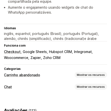
compartilhada pela equipe.
Aumente o engajamento usando widgets de chat do
WhatsApp personalizáveis.
Idiomas
inglês, espanhol, português (Brasil), português (Portugal),
alemão, chinês (simplificado), chinês (tradicional)e árabe
Funciona com
Checkout
Google Sheets
Hubspot CRM
Integromat
Woocommerce
Zapier
Zoho CRM
Categorias
Carrinho abandonado
Mostrar os recursos
Recuperação de carrinho
Chat
Mostrar os recursos
Campanhas personalizadas
Notificações por SMS
Mensagens em tempo real
Pop-ups de participação
Chatbots de IA
Chat em tempo real
Em vários idiomas
Fluxos de trabalho automatizados
Avaliações
(112)
Tradução em tempo real
Análise do agente