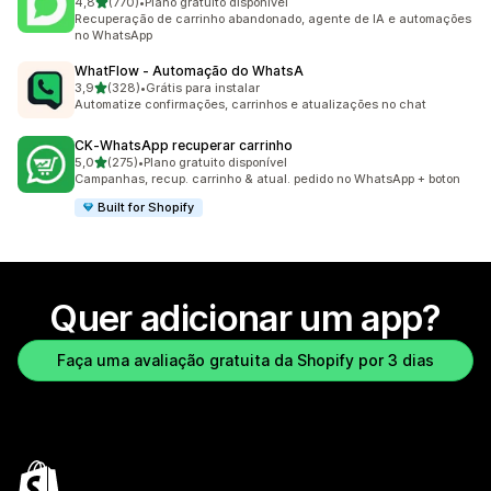
de 5 estrelas
4,8
(770)
•
Plano gratuito disponível
770 avaliações ao todo
Recuperação de carrinho abandonado, agente de IA e automações
no WhatsApp
WhatFlow ‑ Automação do WhatsA
de 5 estrelas
3,9
(328)
•
Grátis para instalar
328 avaliações ao todo
Automatize confirmações, carrinhos e atualizações no chat
CK‑WhatsApp recuperar carrinho
de 5 estrelas
5,0
(275)
•
Plano gratuito disponível
275 avaliações ao todo
Campanhas, recup. carrinho & atual. pedido no WhatsApp + boton
Built for Shopify
Quer adicionar um app?
Faça uma avaliação gratuita da Shopify por 3 dias