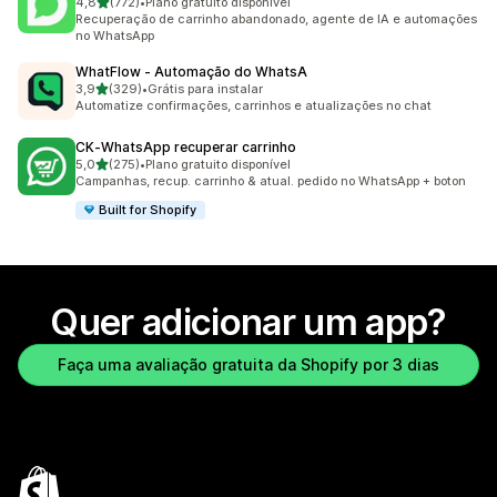
de 5 estrelas
4,8
(772)
•
Plano gratuito disponível
772 avaliações ao todo
Recuperação de carrinho abandonado, agente de IA e automações
no WhatsApp
WhatFlow ‑ Automação do WhatsA
de 5 estrelas
3,9
(329)
•
Grátis para instalar
329 avaliações ao todo
Automatize confirmações, carrinhos e atualizações no chat
CK‑WhatsApp recuperar carrinho
de 5 estrelas
5,0
(275)
•
Plano gratuito disponível
275 avaliações ao todo
Campanhas, recup. carrinho & atual. pedido no WhatsApp + boton
Built for Shopify
Quer adicionar um app?
Faça uma avaliação gratuita da Shopify por 3 dias