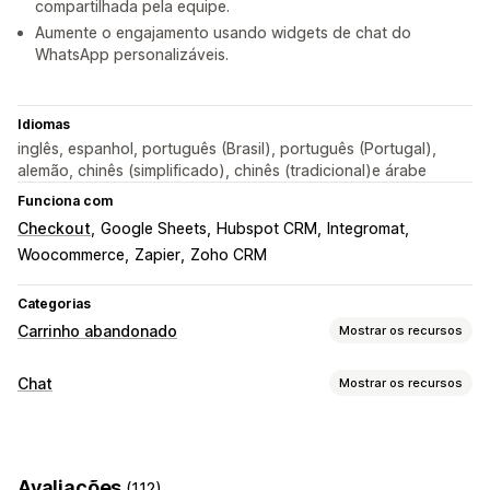
compartilhada pela equipe.
Aumente o engajamento usando widgets de chat do
WhatsApp personalizáveis.
Idiomas
inglês, espanhol, português (Brasil), português (Portugal),
alemão, chinês (simplificado), chinês (tradicional)e árabe
Funciona com
Checkout
Google Sheets
Hubspot CRM
Integromat
Woocommerce
Zapier
Zoho CRM
Categorias
Carrinho abandonado
Mostrar os recursos
Recuperação de carrinho
Chat
Mostrar os recursos
Campanhas personalizadas
Notificações por SMS
Mensagens em tempo real
Pop-ups de participação
Chatbots de IA
Chat em tempo real
Em vários idiomas
Fluxos de trabalho automatizados
Avaliações
(112)
Tradução em tempo real
Análise do agente