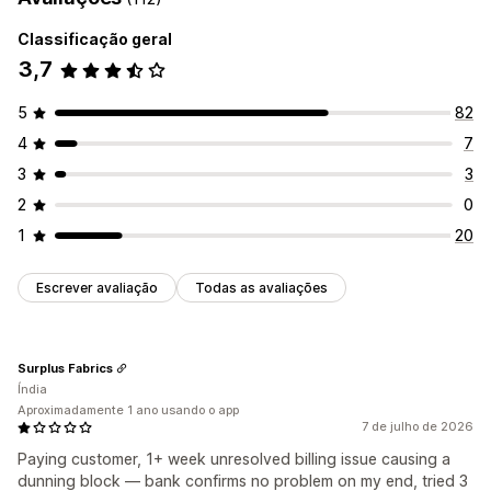
Opções de exibição
Classificação geral
Respostas automatizadas
Criador de pop-ups
Acionadores
Modelos
3,7
Recuperação de carrinho
Widgets personalizáveis
Em vários idiomas
Verificação de pagamento em dinheiro na entrega
5
82
Descontos
Perguntas frequentes
Respostas rápidas
4
7
Atualizações de pedidos
3
3
Personalização
2
0
Emojis e adesivos
Horário comercial
1
20
Mensagens de boas-vindas
Botões de chat
Atribuição de chat
Flows de chat
Escrever avaliação
Todas as avaliações
Surplus Fabrics
Índia
Aproximadamente 1 ano usando o app
7 de julho de 2026
Paying customer, 1+ week unresolved billing issue causing a
dunning block — bank confirms no problem on my end, tried 3