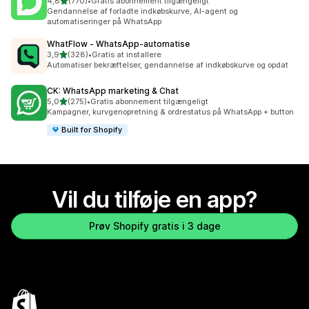
ud af 5 stjerner
4,8
(770)
•
Gratis abonnement tilgængeligt
770 anmeldelser i alt
Gendannelse af forladte indkøbskurve, AI-agent og
automatiseringer på WhatsApp
WhatFlow ‑ WhatsApp‑automatise
ud af 5 stjerner
3,9
(328)
•
Gratis at installere
328 anmeldelser i alt
Automatiser bekræftelser, gendannelse af indkøbskurve og opdat
CK: WhatsApp marketing & Chat
ud af 5 stjerner
5,0
(275)
•
Gratis abonnement tilgængeligt
275 anmeldelser i alt
Kampagner, kurvgenopretning & ordrestatus på WhatsApp + button
Built for Shopify
Vil du tilføje en app?
Prøv Shopify gratis i 3 dage