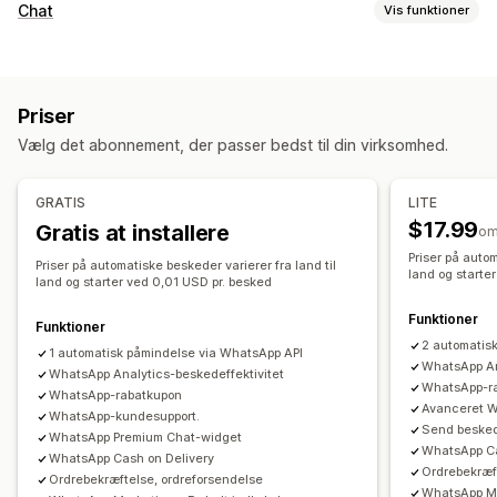
Gendannelse af indkøbskurv
Chat
Vis funktioner
Personlige kampagner
Webpushmeddelelser
Beskeder i realtid
Meddelelser på flere kanaler
Kurve på flere enheder
Livechat
Flere sprog
Oversættelse i realtid
Rabattilbud
Konverteringssporing
Priser
Pushmeddelelser
Agentanalyser
Automatiserede arbejdsprocesser
Vælg det abonnement, der passer bedst til din virksomhed.
Automatiske svar
Visningsindstillinger
Gendannelse af indkøbskurv
Verificering af efterkrav
Tilpasset branding
Tilpassede rabatkoder
Udløsere
GRATIS
LITE
Rabatter
Ofte stillede spørgsmål
Hilsner
Skabeloner
Widgets, der kan tilpasses
Flere sprog
$17.99
Gratis at installere
om
Produktanbefalinger
Hurtige svar
Målretningsregler
Adfærdssporing
Priser på autom
Priser på automatiske beskeder varierer fra land til
Anmodninger om anmeldelser
Underretning om levering
land og starte
land og starter ved 0,01 USD pr. besked
Ordreopdateringer
Krydssalg
Mersalg
Funktioner
Funktioner
Spørgeundersøgelser
2 automatis
1 automatisk påmindelse via WhatsApp API
WhatsApp An
Tilpasning
WhatsApp Analytics-beskedeffektivitet
WhatsApp-r
WhatsApp-rabatkupon
Farve og skrifttype
Emojis og klistermærker
Chatvindue
Avanceret W
WhatsApp-kundesupport.
Send besked
Åbningstider
Velkomsthilsner
Chatknapper
Tagging
WhatsApp Premium Chat-widget
WhatsApp Ca
WhatsApp Cash on Delivery
Chattildeling
Chatflows
Agentavatar
Ordrebekræf
Ordrebekræftelse, ordreforsendelse
WhatsApp Ma