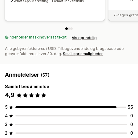
WhatsApp Marketing – Forladt indkøbskurv
7-dages grati
Indeholder maskinoversat tekst
Vis oprindelig
Alle gebyrer faktureres i USD. Tilbagevendende og brugsbaserede
gebyrer faktureres hver 30. dag.
Se alle prismuligheder
Anmeldelser
(57)
Samlet bedømmelse
4,9
5
55
4
0
3
0
2
0