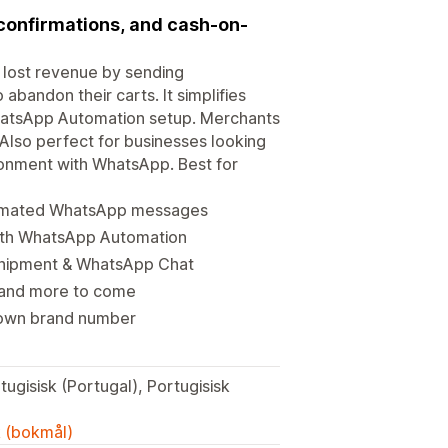
onfirmations, and cash-on-
lost revenue by sending
andon their carts. It simplifies
hatsApp Automation setup. Merchants
lso perfect for businesses looking
onment with WhatsApp. Best for
omated WhatsApp messages
ith WhatsApp Automation
Shipment & WhatsApp Chat
. and more to come
 own brand number
tugisisk (Portugal), Portugisisk
k (bokmål)