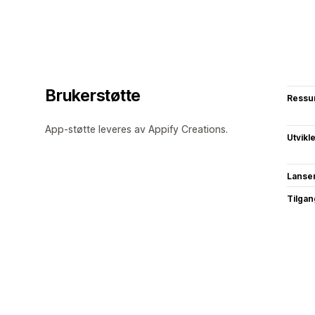
Brukerstøtte
Ressu
App-støtte leveres av Appify Creations.
Utvikl
Lanse
Tilgang