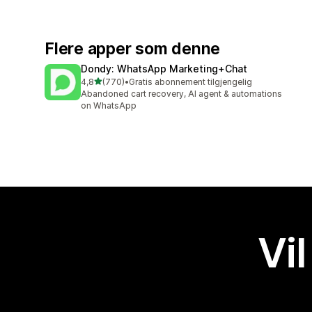
Flere apper som denne
Dondy: WhatsApp Marketing+Chat
av 5 stjerner
4,8
(770)
•
Gratis abonnement tilgjengelig
Totalt 770 omtaler
Abandoned cart recovery, AI agent & automations
on WhatsApp
Vil