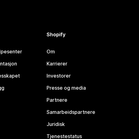
Shopify
lpesenter
Om
ntasjon
Karrierer
lesskapet
Investorer
gg
Presse og media
Partnere
Samarbeidspartnere
Juridisk
Tjenestestatus