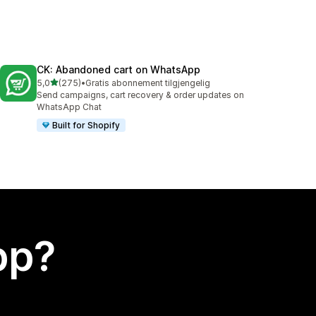
CK: Abandoned cart on WhatsApp
av 5 stjerner
5,0
(275)
•
Gratis abonnement tilgjengelig
Totalt 275 omtaler
Send campaigns, cart recovery & order updates on
WhatsApp Chat
Built for Shopify
app?