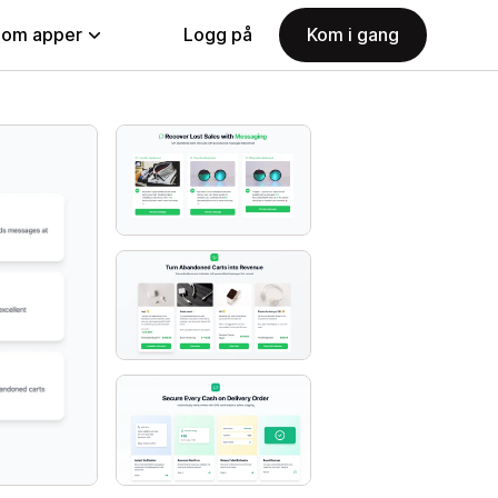
nom apper
Logg på
Kom i gang