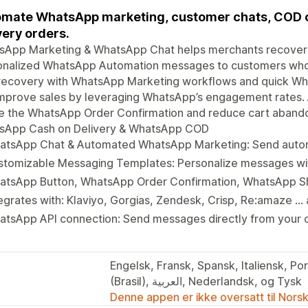
mate WhatsApp marketing, customer chats, COD c
very orders.
sApp Marketing & WhatsApp Chat helps merchants recover 
nalized WhatsApp Automation messages to customers who ab
 recovery with WhatsApp Marketing workflows and quick W
mprove sales by leveraging WhatsApp’s engagement rates. A
se the WhatsApp Order Confirmation and reduce cart aband
sApp Cash on Delivery & WhatsApp COD
atsApp Chat & Automated WhatsApp Marketing: Send aut
stomizable Messaging Templates: Personalize messages w
atsApp Button, WhatsApp Order Confirmation, WhatsApp 
egrates with: Klaviyo, Gorgias, Zendesk, Crisp, Re:amaze ..
atsApp API connection: Send messages directly from your
Engelsk, Fransk, Spansk, Italiensk, Por
(Brasil), العربية, Nederlandsk, og Tysk
Denne appen er ikke oversatt til Nors