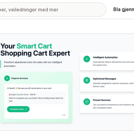
Bla gjen
ri med fremhevede bilder