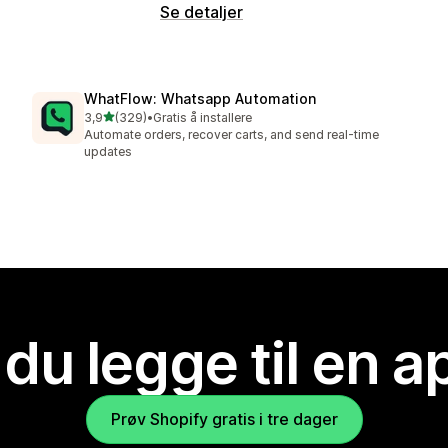
Se detaljer
WhatFlow: Whatsapp Automation
av 5 stjerner
3,9
(329)
•
Gratis å installere
Totalt 329 omtaler
Automate orders, recover carts, and send real-time
updates
 du legge til en 
Prøv Shopify gratis i tre dager