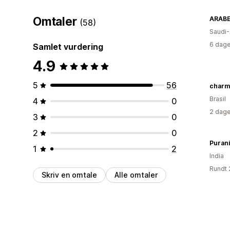
Omtaler
ARABE
(58)
Saudi-
6 dage
Samlet vurdering
4.9
5
56
charmi
Brasil
4
0
2 dage
3
0
2
0
Purani 
1
2
India
Rundt 
Skriv en omtale
Alle omtaler