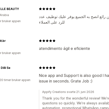
LLE BEAUTY
Arabia
ن رائع انصح به الجميع يوفر عليك توظيف عدد
r bruker appen
للرد على العملاء
t.br
atendimento ágil e eficiente
r bruker appen
Dilli Se
Nice app and Support is also good I h
20 timer bruker appen
issue in seconds. Grate Job :)
Appify Creations svarte 21. juni 2026
Thank you for the wonderful review! We’re 
questions so quickly. We’re always avail
automation, promotional WhatsApp camp