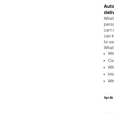
Auto
deli
What
perso
cart
can i
to u
What
Wh
Cu
Wh
Int
Wh
Språk