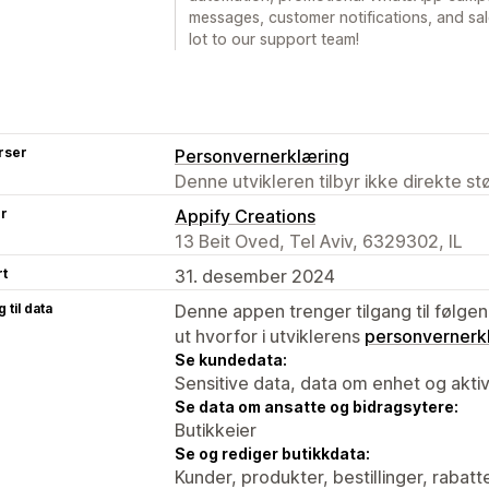
messages, customer notifications, and sal
lot to our support team!
rser
Personvernerklæring
Denne utvikleren tilbyr ikke direkte s
er
Appify Creations
13 Beit Oved, Tel Aviv, 6329302, IL
rt
31. desember 2024
 til data
Denne appen trenger tilgang til følgen
ut hvorfor i utviklerens
personvernerk
Se kundedata:
Sensitive data, data om enhet og aktiv
Se data om ansatte og bidragsytere:
Butikkeier
Se og rediger butikkdata:
Kunder, produkter, bestillinger, rabatt