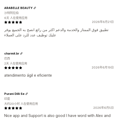
ARABELLE BEAUTY
沙特阿拉伯
6天 人在使用应用
2026年6月21日
تطبيق فوق الممتاز والخدمة والدعم اكثر من رائع انصح به الجميع يوفر
عليك توظيف عدد للرد على العملاء
charmit.br
巴西
2天 人在使用应用
2026年6月19日
atendimento ágil e eficiente
Purani Dilli Se
印度
大约20小时 人在使用应用
2026年6月5日
Nice app and Support is also good I have word with Alex and