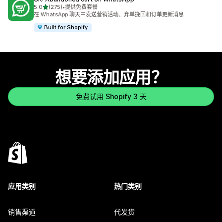
星（满分 5 星）
5.0
(275)
•
提供免费套餐
总共 275 条评论
在 WhatsApp 聊天中发送营销活动、弃单挽回和订单更新消息
Built for Shopify
想要添加应用？
免费试用 Shopify 3 天
应用类别
热门类别
销售渠道
代发货