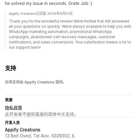
he solved my issue in seconds. Grate Job :)
Appify Creations已回复 2026年6月21日
Thank you for the wonderful review! We’re thrilled that Alif answered
all your questions so quickly. We’re always available to help you with
WhatsApp marketing automation, promotional WhatsApp
campaigns, abandoned-cart recovery messages, customer
notifications, and sales conversions. Your satisfaction means a lot to
our support team!
支持
应用支持由 Appify Creations 提供。
资源
隐私政策
此开发者不提供直接的简体中文支持。
开发人员
Appify Creations
13 Beit Oved, Tel Aviv, 6329302, IL