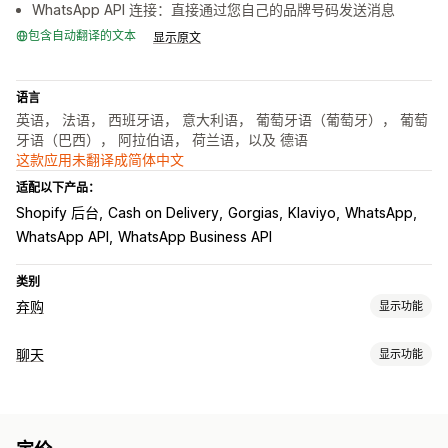
WhatsApp API 连接：直接通过您自己的品牌号码发送消息
包含自动翻译的文本
显示原文
语言
英语， 法语， 西班牙语， 意大利语， 葡萄牙语（葡萄牙）， 葡萄
牙语（巴西）， 阿拉伯语， 荷兰语，以及 德语
这款应用未翻译成简体中文
适配以下产品：
Shopify 后台
Cash on Delivery
Gorgias
Klaviyo
WhatsApp
WhatsApp API
WhatsApp Business API
类别
弃购
显示功能
弃购恢复
聊天
显示功能
个性化宣传活动
网页推送通知
多渠道消息传送
跨设备购物车
实时消息传送
折扣优惠
转化跟踪
自动化工作流程
在线聊天
多语言
实时翻译
推送通知
代理分析
展示选项