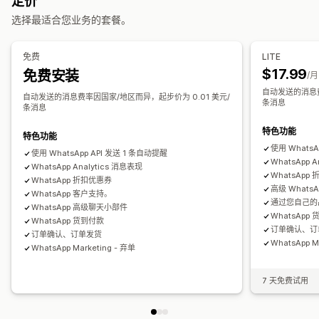
定价
自动回复
自定义品牌营销
自定义折扣码
触发器
模板
可自定义小组件
选择最适合您业务的套餐。
弃购恢复
货到付款验证
折扣
常见问题解答
问候
产品推荐
多语言
定向规则
行为跟踪
快速回复
检查请求
发货提醒
订单更新
交叉销售
增销
免费
LITE
问卷调查
$17.99
免费安装
/月
自动发送的消息费
自定义
自动发送的消息费率因国家/地区而异，起步价为 0.01 美元/
条消息
条消息
颜色和字体
表情符号和贴纸
聊天窗口
营业时间
欢迎消息
聊天按钮
标记
聊天分配
聊天流程
代理头像
特色功能
特色功能
使用 WhatsA
使用 WhatsApp API 发送 1 条自动提醒
WhatsApp A
WhatsApp Analytics 消息表现
WhatsApp
WhatsApp 折扣优惠券
高级 WhatsA
WhatsApp 客户支持。
通过您自己的
WhatsApp 高级聊天小部件
WhatsApp
WhatsApp 货到付款
订单确认、订
订单确认、订单发货
WhatsApp M
WhatsApp Marketing - 弃单
7 天免费试用