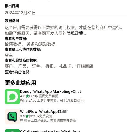
推出日期
2024年12月31日
数据访问
这个应用需要获得以下数据的访问权限，才能在您的商店中运行。
如需了解原因，请查阅开发人员的
隐私政策
。
查看客户数据:
敏感数据、 设备和活动数据
查看员工和协作者数据:
店主
查看和编辑商店数据:
客户、 产品、 订单、 折扣、 礼品卡、 在线商店
查看详细信息
更多此类应用
Dondy: WhatsApp Marketing+Chat
星（满分 5 星）
4.8
(773)
•
提供免费套餐
总共 773 条评论
WhatsApp 上的弃单恢复、AI 代理和自动化
WhatFlow‑WhatsApp自动化
星（满分 5 星）
3.9
(329)
•
免费安装
总共 329 条评论
在 聊天上自动确认、恢复购物车并更新
CK: Abandoned cart on WhatsApp