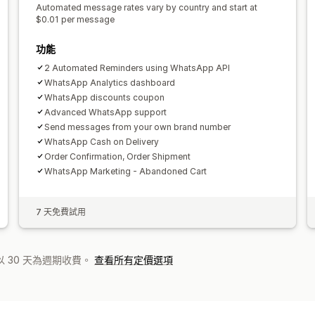
Automated message rates vary by country and start at
$0.01 per message
功能
2 Automated Reminders using WhatsApp API
WhatsApp Analytics dashboard
WhatsApp discounts coupon
Advanced WhatsApp support
Send messages from your own brand number
WhatsApp Cash on Delivery
Order Confirmation, Order Shipment
WhatsApp Marketing - Abandoned Cart
7 天免費試用
 30 天為週期收費。
查看所有定價選項