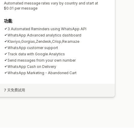
Automated message rates vary by country and start at
$0.01 per message
功能
3 Automated Reminders using WhatsApp API
WhatsApp Advanced analytics dashboard
Klaviyo,Gorgias,Zendesk,Crisp,Re:amaze
WhatsApp customer support
Track data with Google Analytics
Send messages from your own number
WhatsApp Cash on Delivery
WhatsApp Marketing - Abandoned Cart
7 天免費試用