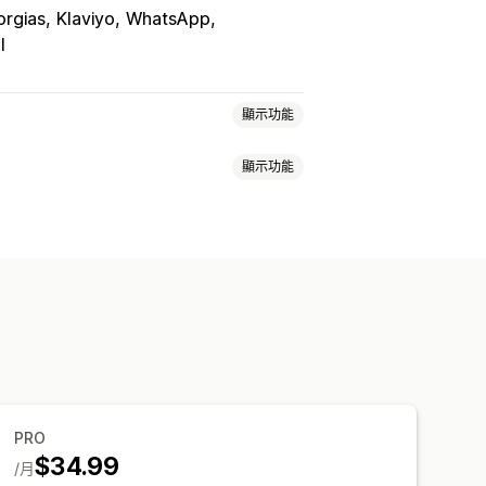
orgias
Klaviyo
WhatsApp
I
顯示功能
顯示功能
傳送訊息
跨裝置購物車
折扣優惠
專員分析
範本
可自訂小工具
多國語言
常見問題
招呼語
商品推薦
資訊
交叉銷售
追加銷售
問卷調查
營業時間
歡迎訊息
聊天按鈕
標記
PRO
$34.99
/月