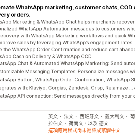
mate WhatsApp marketing, customer chats, COD c
very orders.
sApp Marketing & WhatsApp Chat helps merchants recover 
nalized WhatsApp Automation messages to customers who ab
 recovery with WhatsApp Marketing workflows and quick W
mprove sales by leveraging WhatsApp’s engagement rates. A
se the WhatsApp Order Confirmation and reduce cart aband
sApp Cash on Delivery & WhatsApp COD
atsApp Chat & Automated WhatsApp Marketing: Send aut
stomizable Messaging Templates: Personalize messages w
atsApp Button, WhatsApp Order Confirmation, WhatsApp 
egrates with: Klaviyo, Gorgias, Zendesk, Crisp, Re:amaze ..
atsApp API connection: Send messages directly from your
英文、 法文、 西班牙文、 義大利文、 葡萄
拉伯文、 荷蘭文，以及 德文
這項應用程式尚未翻譯成繁體中文