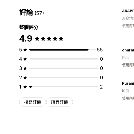
評論
ARABE
(57)
沙烏地
使用應
整體評分
4.9
5
55
charmi
巴西
4
0
使用應
3
0
2
0
Purani 
1
2
印度
使用應
撰寫評價
所有評價