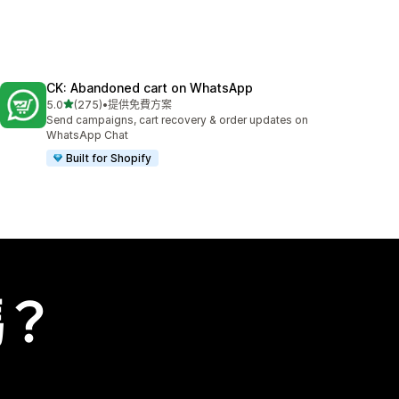
CK: Abandoned cart on WhatsApp
滿分 5 顆星
5.0
(275)
•
提供免費方案
共有 275 則評價
Send campaigns, cart recovery & order updates on
WhatsApp Chat
Built for Shopify
嗎？