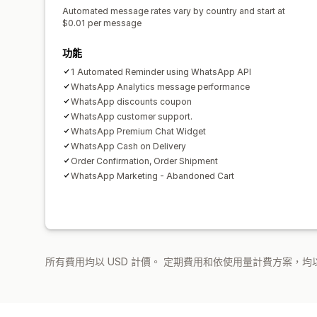
Automated message rates vary by country and start at
$0.01 per message
功能
1 Automated Reminder using WhatsApp API
WhatsApp Analytics message performance
WhatsApp discounts coupon
WhatsApp customer support.
WhatsApp Premium Chat Widget
WhatsApp Cash on Delivery
Order Confirmation, Order Shipment
WhatsApp Marketing - Abandoned Cart
所有費用均以 USD 計價。 定期費用和依使用量計費方案，均以