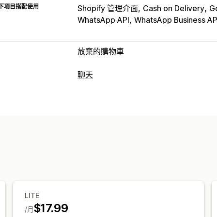
下項目搭配使用
Shopify 管理介面
Cash on Delivery
G
WhatsApp API
WhatsApp Business AP
放棄的購物車
購物車提醒
聊天
個人化行銷活動
網頁推播通知
多管道
即時傳訊
轉換追蹤
自動化工作流程
即時訊息
多國語言
即時翻譯
推播通知
顯示選項
自動回覆
自訂品牌行銷
自訂折扣代碼
觸發條件
購物車提醒
貨到付款 (COD) 驗證
折扣
目標設定規則
行為追蹤
快速回覆
邀請評價
運送提醒
訂單最新
自訂
顏色和字型
表情符號和貼圖
聊天視窗
LITE
指派聊天
聊天流程
專員顯示圖片
$17.99
/月