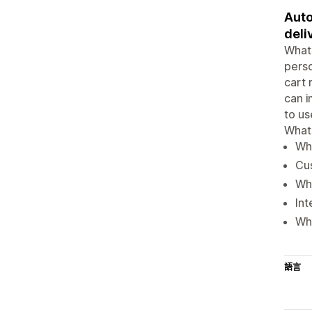
Auto
deli
What
perso
cart
can i
to u
What
Wh
Cu
Wh
Int
Wh
語言