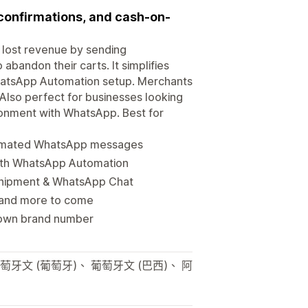
onfirmations, and cash-on-
lost revenue by sending
andon their carts. It simplifies
hatsApp Automation setup. Merchants
lso perfect for businesses looking
onment with WhatsApp. Best for
omated WhatsApp messages
ith WhatsApp Automation
Shipment & WhatsApp Chat
. and more to come
 own brand number
牙文 (葡萄牙)、 葡萄牙文 (巴西)、 阿