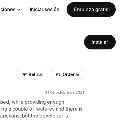
aciones
Iniciar sesión
Empieza gratis
Instalar
Refinar
Ordenar
31 de octubre de 2021
ised, while providing enough
issing a couple of features and there is
ictions, but the developer is