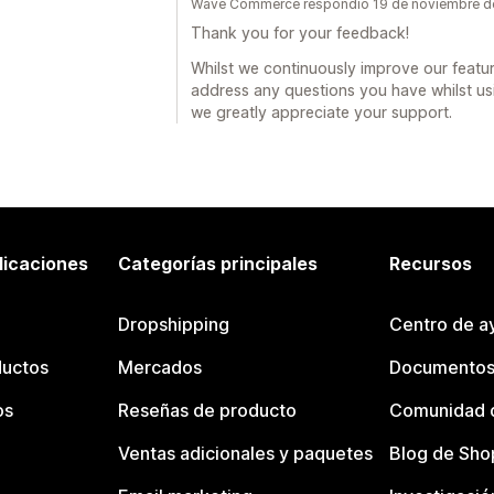
Wave Commerce respondió 19 de noviembre d
Thank you for your feedback!
Whilst we continuously improve our featur
address any questions you have whilst u
we greatly appreciate your support.
licaciones
Categorías principales
Recursos
Dropshipping
Centro de a
ductos
Mercados
Documentos
os
Reseñas de producto
Comunidad d
Ventas adicionales y paquetes
Blog de Sho