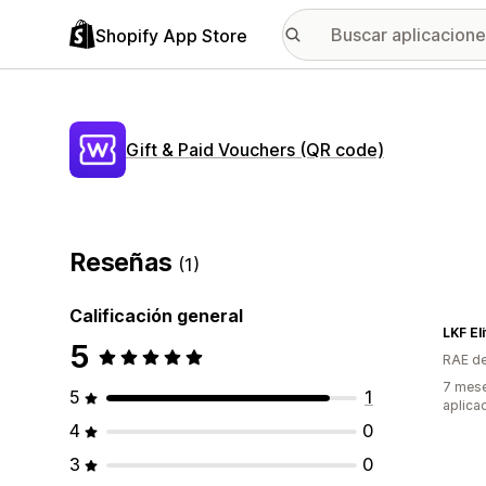
Shopify App Store
Gift & Paid Vouchers (QR code)
Reseñas
(1)
Calificación general
LKF Eli
5
RAE de
7 mese
5
1
aplica
4
0
3
0