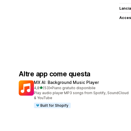
Lancia
Access
Altre app come questa
MX AI: Background Music Player
stelle su 5
4,8
(53)
•
Piano gratuito disponibile
53 recensioni totali
Play audio player MP3 songs from Spotify, SoundCloud
& YouTube
Built for Shopify