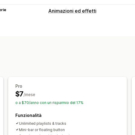
orie
Animazioni ed effetti
Personalizzazione
Animazioni personalizzate
Musica
L
Immagini
Caricamento di file
Adattiv
Eventi stagionali
Autunno
Black Friday (BFCM)
Natale
Estate
San Valentino
Inverno
Promo
Pro
$7
/mese
o a $70/anno con un risparmio del 17%
Funzionalità
Unlimited playlists & tracks
Mini-bar or floating button