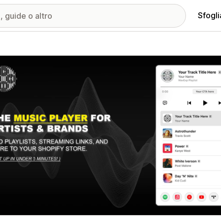
Sfogli
ria immagini in evidenza