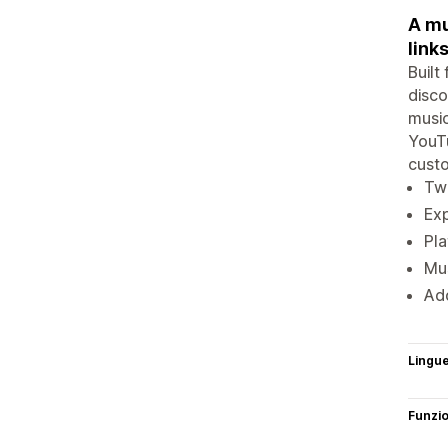
A mu
links
Built
disco
music
YouTu
custo
Two
Exp
Pla
Mus
Add
Lingu
Funzi