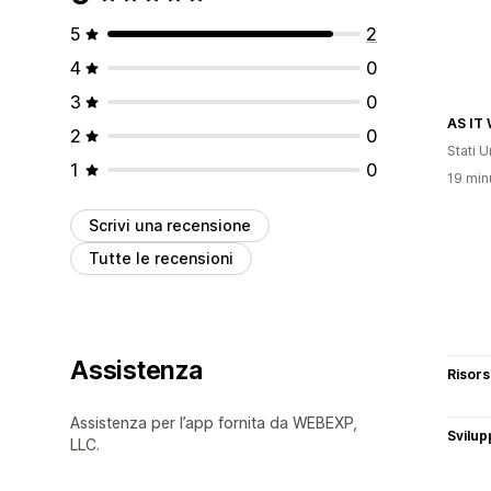
5
2
4
0
3
0
AS IT
2
0
Stati Un
1
0
19 minu
Scrivi una recensione
Tutte le recensioni
Assistenza
Risor
Assistenza per l’app fornita da WEBEXP,
Svilup
LLC.