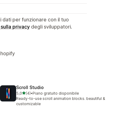
dati per funzionare con il tuo
 sulla privacy
degli sviluppatori.
Shopify
Scroll Studio
stelle su 5
5,0
(4)
•
Piano gratuito disponibile
4 recensioni totali
Ready-to-use scroll animation blocks. beautiful &
customizable