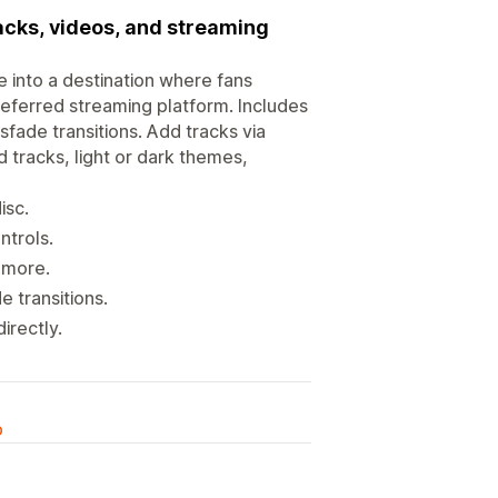
racks, videos, and streaming
re into a destination where fans
referred streaming platform. Includes
fade transitions. Add tracks via
 tracks, light or dark themes,
isc.
ntrols.
d more.
e transitions.
irectly.
o