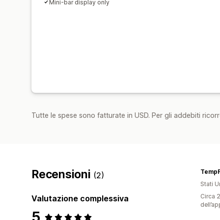
Mini-bar display only
Tutte le spese sono fatturate in USD. Per gli addebiti ricorre
Recensioni
TempF
(2)
Stati Un
Circa 2
Valutazione complessiva
dell’ap
5