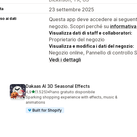
ta
23 settembre 2025
o ai dati
Questa app deve accedere ai seguenti 
negozio. Scopri perché su
informativa
Visualizza dati di staff e collaboratori:
Proprietario del negozio
Visualizza e modifica i dati del negozio:
Negozio online, Pannello di controllo 
Vedi i dettagli
Dakaas AI 3D Seasonal Effects
stelle su 5
4,9
(1.525)
•
Piano gratuito disponibile
1525 recensioni totali
Sparking shopping experience with effects, music &
animations
Built for Shopify